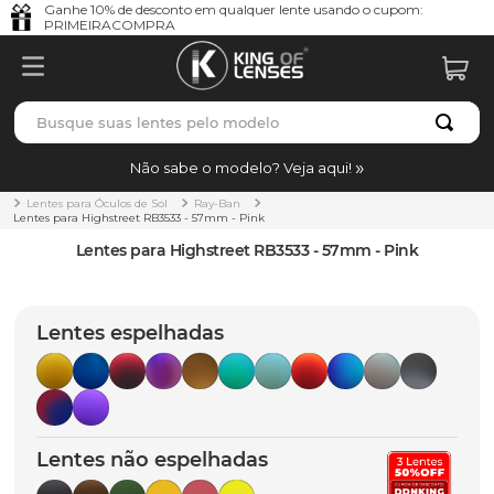
Ganhe 10% de desconto em qualquer lente usando o cupom:
PRIMEIRACOMPRA
Busque suas lentes pelo modelo
TERMOS MAIS BUSCADOS
Não sabe o modelo? Veja aqui!
borrachas
1
º
Lentes para Óculos de Sol
Ray-Ban
Lentes para Highstreet RB3533 - 57mm - Pink
holbrook
2
º
Lentes para Highstreet RB3533 - 57mm - Pink
juliet
3
º
bag
4
º
Lentes espelhadas
chaves
5
º
t-shock
6
º
gasket
7
º
Lentes não espelhadas
parafusos
8
º