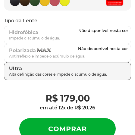
latch
9
º
sutro
10
º
Tipo da Lente
Hidrofóbica
Polarizada
Ultra
R$
179
,
00
em até
12
x de
R$
20
,
26