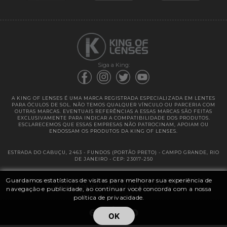
Garantias
Siga a King:
A KING OF LENSES É UMA MARCA REGISTRADA ESPECIALIZADA EM LENTES
PARA ÓCULOS DE SOL. NÃO TEMOS QUALQUER VÍNCULO OU PARCERIA COM
OUTRAS MARCAS. EVENTUAIS REFERÊNCIAS A ESSAS MARCAS SÃO FEITAS
EXCLUSIVAMENTE PARA INDICAR A COMPATIBILIDADE DOS PRODUTOS.
ESCLARECEMOS QUE ESSAS EMPRESAS NÃO PATROCINAM, APOIAM OU
ENDOSSAM OS PRODUTOS DA KING OF LENSES.
ESTRADA DO CABUÇU, 2463 - FUNDOS (PORTÃO PRETO) - CAMPO GRANDE, RIO
DE JANEIRO - CEP: 23017-250
Guardamos estatísticas de visitas para melhorar sua experiência de
@ 2025 | KING OF LENSES - KING OF IMPORTAÇÃO E DISTRIBUIÇÃO DE
LENTES LTDA ME | CNPJ: 13.682.533 / 0001-42
navegação e publicidade, ao continuar você concorda com a nossa
política de privacidade.
OK