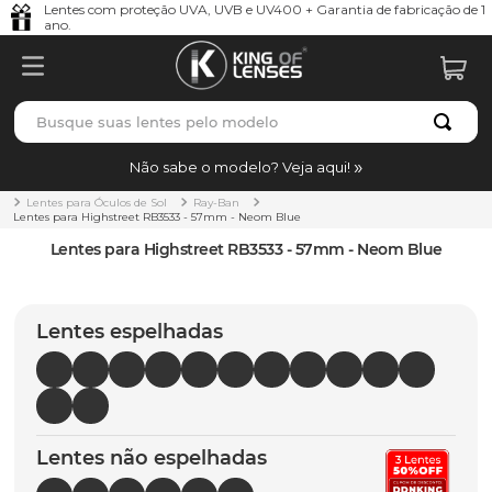
Lentes com proteção UVA, UVB e UV400 + Garantia de fabricação de 1
ano.
Busque suas lentes pelo modelo
TERMOS MAIS BUSCADOS
Não sabe o modelo? Veja aqui!
borrachas
1
º
Lentes para Óculos de Sol
Ray-Ban
Lentes para Highstreet RB3533 - 57mm - Neom Blue
holbrook
2
º
Lentes para Highstreet RB3533 - 57mm - Neom Blue
juliet
3
º
bag
4
º
Lentes espelhadas
chaves
5
º
t-shock
6
º
gasket
7
º
Lentes não espelhadas
parafusos
8
º