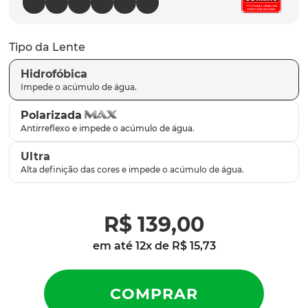
latch
9
º
sutro
10
º
Tipo da Lente
Hidrofóbica
Polarizada
Ultra
R$
139
,
00
em até
12
x de
R$
15
,
73