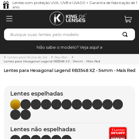
Lentes com proteção UVA, UVB e UV400 + Garantia de fabricação de 1
ano.
Busque suas lentes pelo modelo
TERMOS MAIS BUSCADOS
Não sabe o modelo? Veja aqui!
borrachas
1
º
Lentes para Óculos de Sol
Ray-Ban
Lentes para Hexagonal Legend RB3548 XZ - 54mm - Mais Red
holbrook
2
º
Lentes para Hexagonal Legend RB3548 XZ - 54mm - Mais Red
juliet
3
º
bag
4
º
Lentes espelhadas
chaves
5
º
t-shock
6
º
gasket
7
º
Lentes não espelhadas
parafusos
8
º