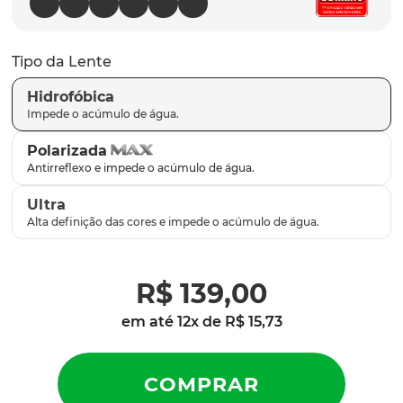
latch
9
º
sutro
10
º
Tipo da Lente
Hidrofóbica
Polarizada
Ultra
R$
139
,
00
em até
12
x de
R$
15
,
73