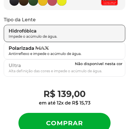
parafusos
9
º
gascan
10
º
Tipo da Lente
Hidrofóbica
Polarizada
Ultra
R$
139
,
00
em até
12
x de
R$
15
,
73