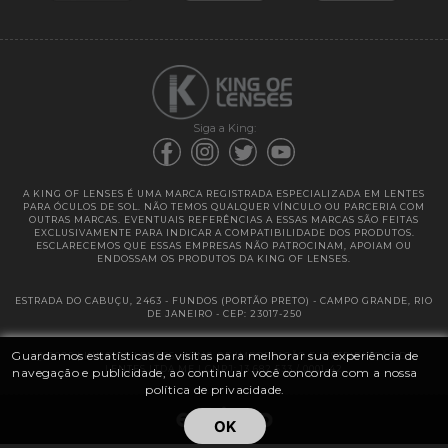
Garantias
Siga a King:
A KING OF LENSES É UMA MARCA REGISTRADA ESPECIALIZADA EM LENTES
PARA ÓCULOS DE SOL. NÃO TEMOS QUALQUER VÍNCULO OU PARCERIA COM
OUTRAS MARCAS. EVENTUAIS REFERÊNCIAS A ESSAS MARCAS SÃO FEITAS
EXCLUSIVAMENTE PARA INDICAR A COMPATIBILIDADE DOS PRODUTOS.
ESCLARECEMOS QUE ESSAS EMPRESAS NÃO PATROCINAM, APOIAM OU
ENDOSSAM OS PRODUTOS DA KING OF LENSES.
ESTRADA DO CABUÇU, 2463 - FUNDOS (PORTÃO PRETO) - CAMPO GRANDE, RIO
DE JANEIRO - CEP: 23017-250
Guardamos estatísticas de visitas para melhorar sua experiência de
@ 2025 | KING OF LENSES - KING OF IMPORTAÇÃO E DISTRIBUIÇÃO DE
LENTES LTDA ME | CNPJ: 13.682.533 / 0001-42
navegação e publicidade, ao continuar você concorda com a nossa
política de privacidade.
OK