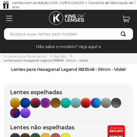
Lentes com proteção UVA, UVB e UV400 + Garantia de fabricação de 1
ano.
Busque suas lentes pelo modelo
TERMOS MAIS BUSCADOS
Não sabe o modelo? Veja aqui!
borrachas
1
º
Lentes para Óculos de Sol
Ray-Ban
Lentes para Hexagonal Legend RB3548 - 51mm - Violet
holbrook
2
º
Lentes para Hexagonal Legend RB3548 - 51mm - Violet
juliet
3
º
bag
4
º
Lentes espelhadas
chaves
5
º
t-shock
6
º
latch
7
º
Lentes não espelhadas
gasket
8
º