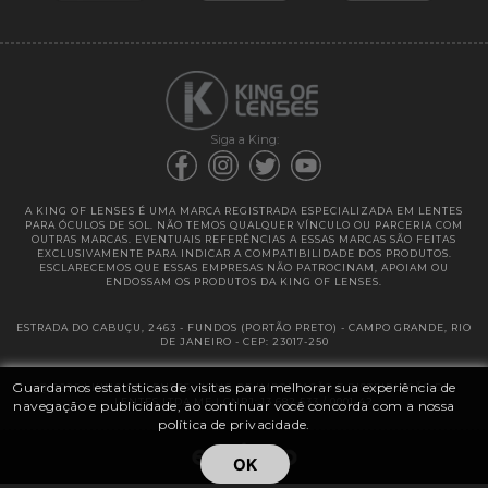
Garantias
Siga a King:
A KING OF LENSES É UMA MARCA REGISTRADA ESPECIALIZADA EM LENTES
PARA ÓCULOS DE SOL. NÃO TEMOS QUALQUER VÍNCULO OU PARCERIA COM
OUTRAS MARCAS. EVENTUAIS REFERÊNCIAS A ESSAS MARCAS SÃO FEITAS
EXCLUSIVAMENTE PARA INDICAR A COMPATIBILIDADE DOS PRODUTOS.
ESCLARECEMOS QUE ESSAS EMPRESAS NÃO PATROCINAM, APOIAM OU
ENDOSSAM OS PRODUTOS DA KING OF LENSES.
ESTRADA DO CABUÇU, 2463 - FUNDOS (PORTÃO PRETO) - CAMPO GRANDE, RIO
DE JANEIRO - CEP: 23017-250
Guardamos estatísticas de visitas para melhorar sua experiência de
@ 2025 | KING OF LENSES - KING OF IMPORTAÇÃO E DISTRIBUIÇÃO DE
LENTES LTDA ME | CNPJ: 13.682.533 / 0001-42
navegação e publicidade, ao continuar você concorda com a nossa
política de privacidade.
OK