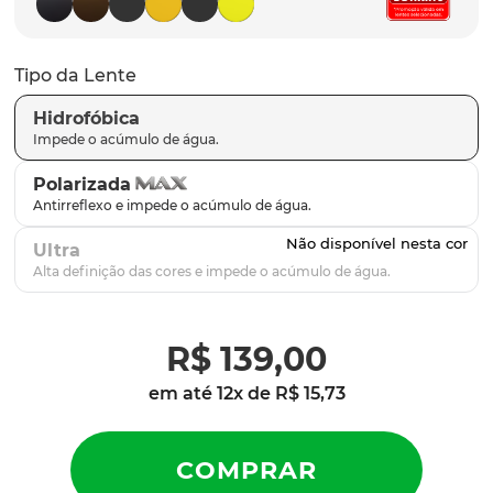
parafusos
9
º
gascan
10
º
Tipo da Lente
Hidrofóbica
Polarizada
Ultra
R$
139
,
00
em até
12
x de
R$
15
,
73