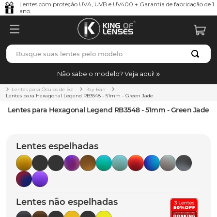
Lentes com proteção UVA, UVB e UV400 + Garantia de fabricação de 1
ano.
Busque suas lentes pelo modelo
TERMOS MAIS BUSCADOS
Não sabe o modelo? Veja aqui!
borrachas
1
º
Lentes para Óculos de Sol
Ray-Ban
Lentes para Hexagonal Legend RB3548 - 51mm - Green Jade
holbrook
2
º
Lentes para Hexagonal Legend RB3548 - 51mm - Green Jade
juliet
3
º
bag
4
º
Lentes espelhadas
chaves
5
º
t-shock
6
º
latch
7
º
Lentes não espelhadas
gasket
8
º