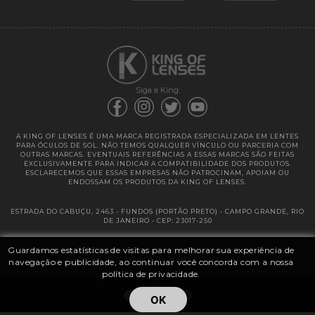
Garantias
Siga a King:
A KING OF LENSES É UMA MARCA REGISTRADA ESPECIALIZADA EM LENTES
PARA ÓCULOS DE SOL. NÃO TEMOS QUALQUER VÍNCULO OU PARCERIA COM
OUTRAS MARCAS. EVENTUAIS REFERÊNCIAS A ESSAS MARCAS SÃO FEITAS
EXCLUSIVAMENTE PARA INDICAR A COMPATIBILIDADE DOS PRODUTOS.
ESCLARECEMOS QUE ESSAS EMPRESAS NÃO PATROCINAM, APOIAM OU
ENDOSSAM OS PRODUTOS DA KING OF LENSES.
ESTRADA DO CABUÇU, 2463 - FUNDOS (PORTÃO PRETO) - CAMPO GRANDE, RIO
DE JANEIRO - CEP: 23017-250
Guardamos estatísticas de visitas para melhorar sua experiência de
@ 2025 | KING OF LENSES - KING OF IMPORTAÇÃO E DISTRIBUIÇÃO DE
LENTES LTDA ME | CNPJ: 13.682.533 / 0001-42
navegação e publicidade, ao continuar você concorda com a nossa
política de privacidade.
OK