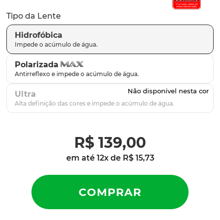
parafusos
9
º
Tipo da Lente
gascan
10
º
Hidrofóbica
Polarizada
Ultra
R$
139
,
00
em até
12
x de
R$
15
,
73