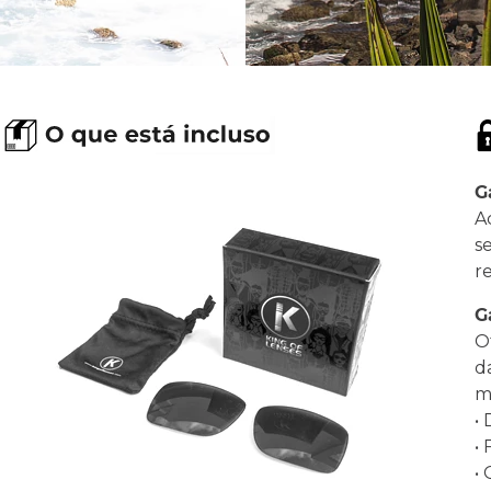
G
A
s
r
G
O
d
ma
•
•
•