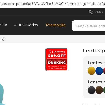
ntes com proteção UVA, UVB e UV400 + 1 Ano de garantia de fa
Ajuda
Busque suas lent
dida
Acessórios
Promoção
Thug
TERMOS MAIS BUSCADOS
borrachas
1
º
Lentes p
holbrook
2
º
Lentes 
juliet
3
º
bag
4
º
chaves
5
º
Lentes 
t-shock
6
º
latch
7
º
gasket
8
º