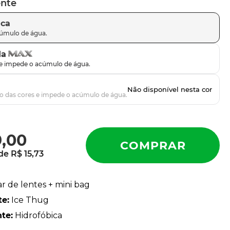
ente
ica
da
9
,
00
 de
R$
15
,
73
ar de lentes + mini bag
te
:
Ice Thug
nte
:
Hidrofóbica