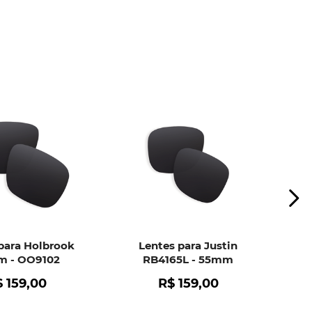
ui
e peça ajuda dos nossos especialistas.
para Holbrook
Lentes para Justin
 - OO9102
RB4165L - 55mm
$
159
,
00
R$
159
,
00