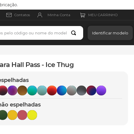
bricação.
Minha Conta
Contatos
es pelo código ou nome do modelo
Identificar modelo
ara Hall Pass - Ice Thug
espelhadas
não espelhadas