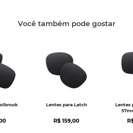
Clique aq
Você também pode gostar
Holbrook
Lentes para Latch
Lentes 
57mm
00
R$
159
,
00
R