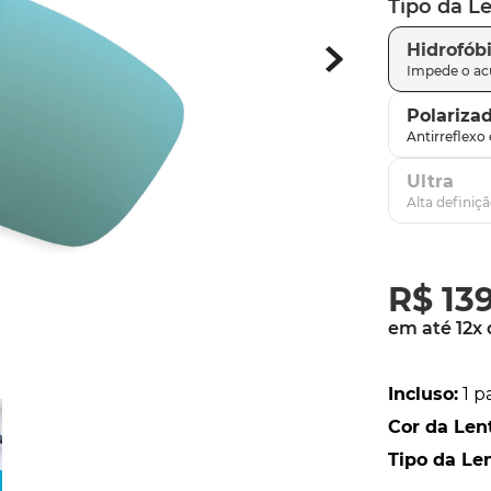
Tipo da L
parafusos
9
º
Hidrofób
gascan
10
º
Polariza
Ultra
R$
13
em até
12
x
Incluso
:
1 p
Cor da Len
Tipo da Le