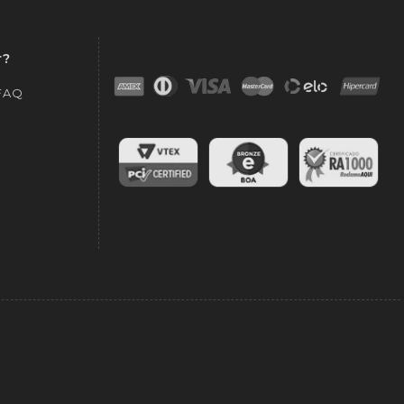
r?
 FAQ