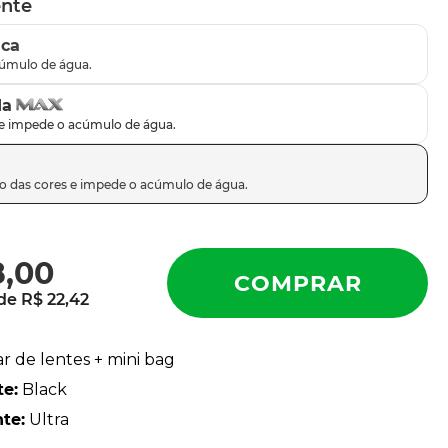
ente
ica
da
8
,
00
 de
R$
22
,
42
ar de lentes + mini bag
te
:
Black
nte
:
Ultra