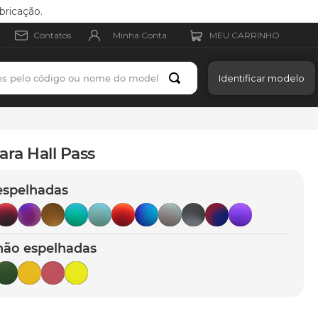
bricação.
Minha Conta
Contatos
es pelo código ou nome do modelo
Identificar modelo
ara Hall Pass
espelhadas
não espelhadas