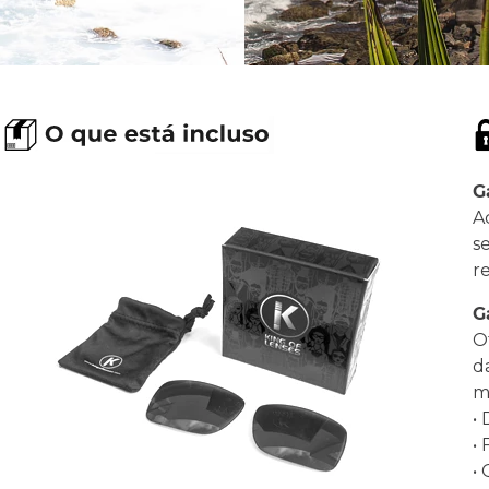
G
A
s
r
G
O
d
ma
•
•
•