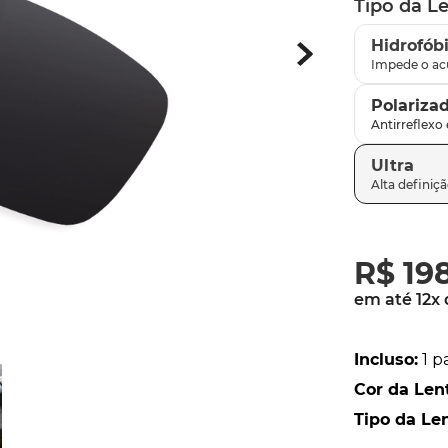
Tipo da L
parafusos
9
º
Hidrofób
gascan
10
º
Polariza
Ultra
R$
19
em até
12
x
Incluso
:
1 p
Cor da Len
Tipo da Le