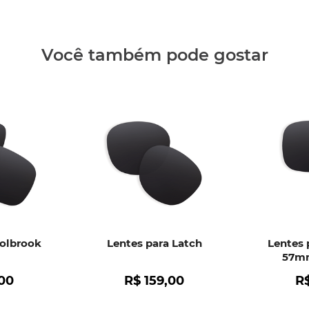
Clique aq
Você também pode gostar
Holbrook
Lentes para Latch
Lentes 
57mm
00
R$
159
,
00
R