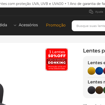
ntes com proteção UVA, UVB e UV400 + 1 Ano de garantia de fa
Ajuda
Busque suas lent
dida
Acessórios
Promoção
TERMOS MAIS BUSCADOS
borrachas
1
º
Lentes p
holbrook
2
º
Lentes 
juliet
3
º
bag
4
º
chaves
5
º
Lentes 
t-shock
6
º
latch
7
º
gasket
8
º