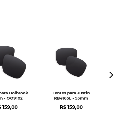
ui
e peça ajuda dos nossos especialistas.
para Holbrook
Lentes para Justin
 - OO9102
RB4165L - 55mm
$
159
,
00
R$
159
,
00