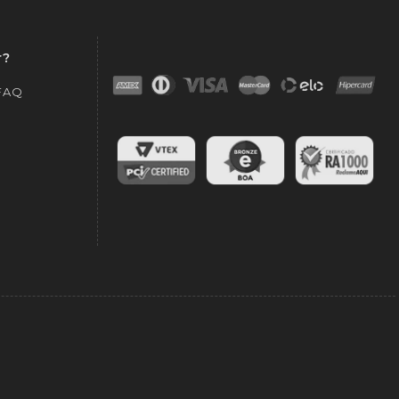
r?
 FAQ