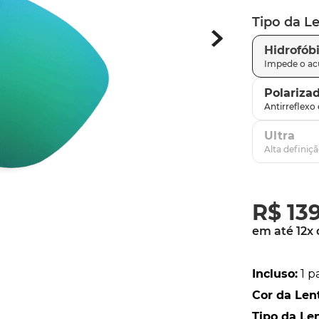
Tipo da L
latch
9
º
sutro
10
º
Hidrofób
Polariza
Ultra
R$
13
em até
12
x
Incluso
:
1 p
Cor da Len
Tipo da Le