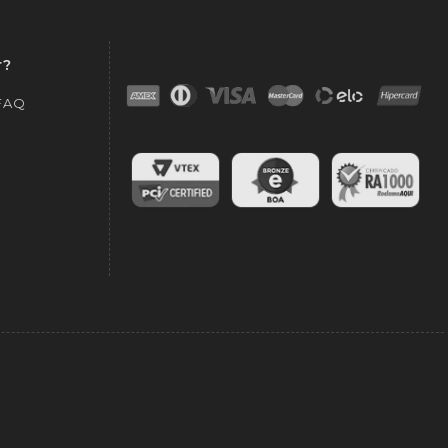
r?
 FAQ