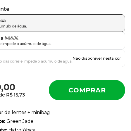
ente
ica
da
9
,
00
 de
R$
15
,
73
ar de lentes + minibag
te
:
Green Jade
nte
:
Hidrofóbica