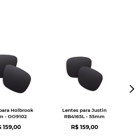
o de bolhas.
r falha no material das lentes.
ui
e peça ajuda dos nossos especialistas.
para Holbrook
Lentes para Justin
 - OO9102
RB4165L - 55mm
$
159
,
00
R$
159
,
00