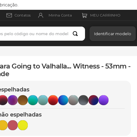
bricação.
Minha Conta
Contatos
es pelo código ou nome do modelo
Identificar modelo
ara Going to Valhalla... Witness - 53mm -
ade
espelhadas
não espelhadas