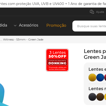
ntes com proteção UVA, UVB e UV400 + 1 Ano de garantia de fa
Ajuda
Busque suas lent
dida
Acessórios
Promoção
a... Witness - 53mm - Green Jade
TERMOS MAIS BUSCADOS
borrachas
1
º
Lentes p
holbrook
Green J
2
º
juliet
3
º
Lentes 
bag
4
º
chaves
5
º
Lentes 
t-shock
6
º
gasket
7
º
parafusos
8
º