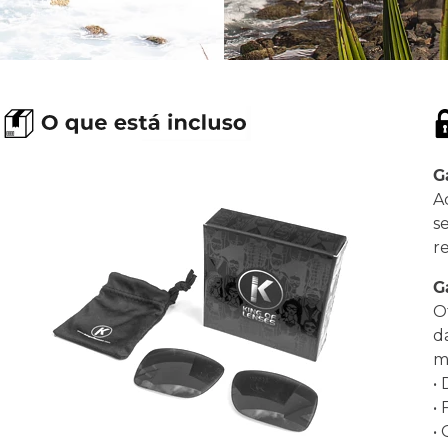
G
A
s
r
G
O
d
ma
•
•
•