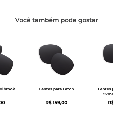
• Formaçã
• Qualque
Clique aq
Você também pode gostar
Holbrook
Lentes para Latch
Lentes 
57mm
00
R$
159
,
00
R