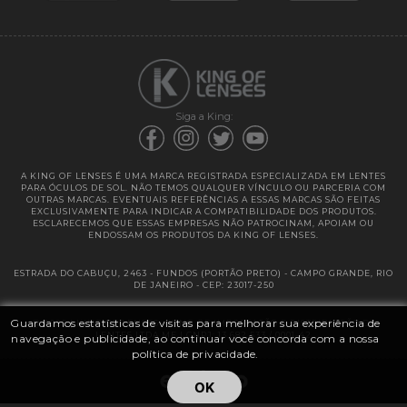
Garantias
Siga a King:
A KING OF LENSES É UMA MARCA REGISTRADA ESPECIALIZADA EM LENTES
PARA ÓCULOS DE SOL. NÃO TEMOS QUALQUER VÍNCULO OU PARCERIA COM
OUTRAS MARCAS. EVENTUAIS REFERÊNCIAS A ESSAS MARCAS SÃO FEITAS
EXCLUSIVAMENTE PARA INDICAR A COMPATIBILIDADE DOS PRODUTOS.
ESCLARECEMOS QUE ESSAS EMPRESAS NÃO PATROCINAM, APOIAM OU
ENDOSSAM OS PRODUTOS DA KING OF LENSES.
ESTRADA DO CABUÇU, 2463 - FUNDOS (PORTÃO PRETO) - CAMPO GRANDE, RIO
DE JANEIRO - CEP: 23017-250
Guardamos estatísticas de visitas para melhorar sua experiência de
@ 2025 | KING OF LENSES - KING OF IMPORTAÇÃO E DISTRIBUIÇÃO DE
LENTES LTDA ME | CNPJ: 13.682.533 / 0001-42
navegação e publicidade, ao continuar você concorda com a nossa
política de privacidade.
OK