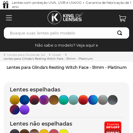
Lentes com proteção UVA, UVB e UV400 + Garantia de fabricação de 1
ano.
Busque suas lentes pelo modelo
TERMOS MAIS BUSCADOS
Não sabe o modelo? Veja aqui!
borrachas
1
º
Lentes para Óculos de Sol
Goodr
Lentes para Glinda's Resting Witch Face - 51mm - Platinum
holbrook
2
º
Lentes para Glinda's Resting Witch Face - 51mm - Platinum
juliet
3
º
bag
4
º
Lentes espelhadas
chaves
5
º
t-shock
6
º
latch
7
º
Lentes não espelhadas
gasket
8
º