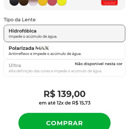
parafusos
9
º
gascan
10
º
Tipo da Lente
Hidrofóbica
Polarizada
Ultra
R$
139
,
00
em até
12
x de
R$
15
,
73