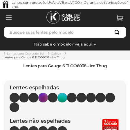
Lentes com proteção UVA, UVB e UV400 + Garantia de fabricação de 1
ano.
Busque suas lentes pelo modelo
TERMOS MAIS BUSCADOS
Não sabe o modelo? Veja aqui!
borrachas
1
º
Lentes para Óculos de Sol
Oakley
Lentes para Gauge 6 Ti OO6038 - Ice Thug
holbrook
2
º
Lentes para Gauge 6 Ti OO6038 - Ice Thug
juliet
3
º
bag
4
º
Lentes espelhadas
chaves
5
º
t-shock
6
º
gasket
7
º
Lentes não espelhadas
parafusos
8
º