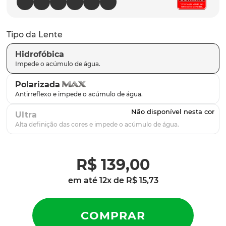
latch
9
º
sutro
10
º
Tipo da Lente
Hidrofóbica
Polarizada
Ultra
R$
139
,
00
em até
12
x de
R$
15
,
73