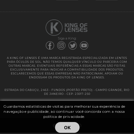
Garantias
Siga a King:
A KING OF LENSES É UMA MARCA REGISTRADA ESPECIALIZADA EM LENTES
PARA ÓCULOS DE SOL. NÃO TEMOS QUALQUER VÍNCULO OU PARCERIA COM
OUTRAS MARCAS. EVENTUAIS REFERÊNCIAS A ESSAS MARCAS SÃO FEITAS
EXCLUSIVAMENTE PARA INDICAR A COMPATIBILIDADE DOS PRODUTOS.
ESCLARECEMOS QUE ESSAS EMPRESAS NÃO PATROCINAM, APOIAM OU
ENDOSSAM OS PRODUTOS DA KING OF LENSES.
ESTRADA DO CABUÇU, 2463 - FUNDOS (PORTÃO PRETO) - CAMPO GRANDE, RIO
DE JANEIRO - CEP: 23017-250
Guardamos estatísticas de visitas para melhorar sua experiência de
@ 2025 | KING OF LENSES - KING OF IMPORTAÇÃO E DISTRIBUIÇÃO DE
LENTES LTDA ME | CNPJ: 13.682.533 / 0001-42
navegação e publicidade, ao continuar você concorda com a nossa
política de privacidade.
OK