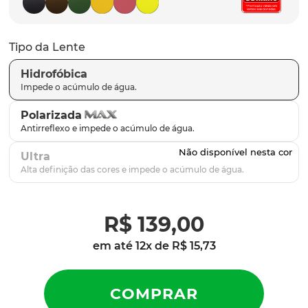
parafusos
9
º
gascan
10
º
Tipo da Lente
Hidrofóbica
Polarizada
Ultra
R$
139
,
00
em até
12
x de
R$
15
,
73