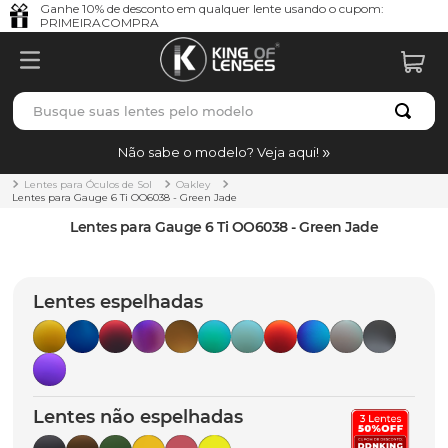
Ganhe 10% de desconto em qualquer lente usando o cupom:
PRIMEIRACOMPRA
Busque suas lentes pelo modelo
TERMOS MAIS BUSCADOS
Não sabe o modelo? Veja aqui!
borrachas
1
º
Lentes para Óculos de Sol
Oakley
Lentes para Gauge 6 Ti OO6038 - Green Jade
holbrook
2
º
Lentes para Gauge 6 Ti OO6038 - Green Jade
juliet
3
º
bag
4
º
Lentes espelhadas
chaves
5
º
t-shock
6
º
latch
7
º
Lentes não espelhadas
gasket
8
º