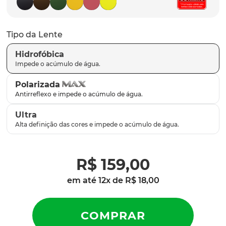
parafusos
9
º
gascan
10
º
Tipo da Lente
Hidrofóbica
Polarizada
Ultra
R$
159
,
00
em até
12
x de
R$
18
,
00