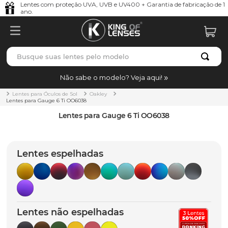
Lentes com proteção UVA, UVB e UV400 + Garantia de fabricação de 1
ano.
Busque suas lentes pelo modelo
TERMOS MAIS BUSCADOS
Não sabe o modelo? Veja aqui!
borrachas
1
º
Lentes para Óculos de Sol
Oakley
Lentes para Gauge 6 Ti OO6038
holbrook
2
º
Lentes para Gauge 6 Ti OO6038
juliet
3
º
bag
4
º
Lentes espelhadas
chaves
5
º
t-shock
6
º
latch
7
º
Lentes não espelhadas
gasket
8
º