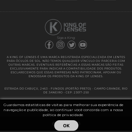
Garantias
Siga a King:
A KING OF LENSES É UMA MARCA REGISTRADA ESPECIALIZADA EM LENTES
PARA ÓCULOS DE SOL. NÃO TEMOS QUALQUER VÍNCULO OU PARCERIA COM
OUTRAS MARCAS. EVENTUAIS REFERÊNCIAS A ESSAS MARCAS SÃO FEITAS
EXCLUSIVAMENTE PARA INDICAR A COMPATIBILIDADE DOS PRODUTOS.
ESCLARECEMOS QUE ESSAS EMPRESAS NÃO PATROCINAM, APOIAM OU
ENDOSSAM OS PRODUTOS DA KING OF LENSES.
ESTRADA DO CABUÇU, 2463 - FUNDOS (PORTÃO PRETO) - CAMPO GRANDE, RIO
DE JANEIRO - CEP: 23017-250
Guardamos estatísticas de visitas para melhorar sua experiência de
@ 2025 | KING OF LENSES - KING OF IMPORTAÇÃO E DISTRIBUIÇÃO DE
LENTES LTDA ME | CNPJ: 13.682.533 / 0001-42
navegação e publicidade, ao continuar você concorda com a nossa
política de privacidade.
OK