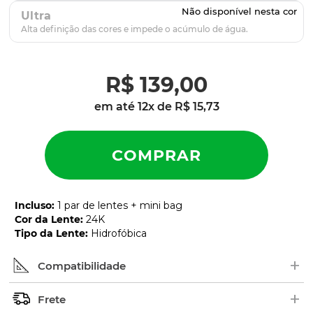
Ultra
R$
139
,
00
em até
12
x de
R$
15
,
73
Incluso
:
1 par de lentes + mini bag
Cor da Lente
:
24K
Tipo da Lente
:
Hidrofóbica
+
Compatibilidade
+
Procure pelo nome ou número de série (SKU) do
Frete
modelo no interior das hastes dos óculos. Em