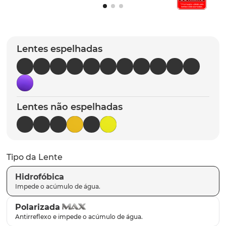
parafusos
9
º
gascan
10
º
Lentes espelhadas
Lentes não espelhadas
Tipo da Lente
Hidrofóbica
Polarizada