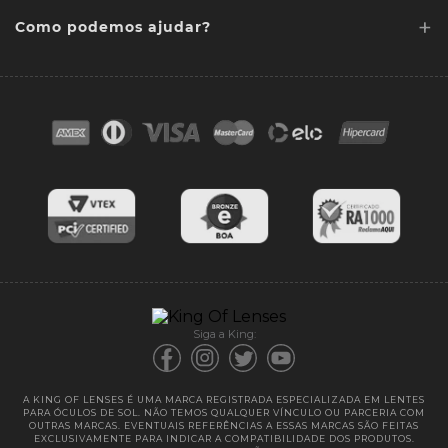
+
Lentes Sob media
Como podemos ajudar?
Quem somos
Acessórios
Ponto de retirada
FAQ
Contato
Troca e devoluções
Blog
Cores das lentes
Lentes de Reposição
Entregas
Garantias
Siga a King:
A KING OF LENSES É UMA MARCA REGISTRADA ESPECIALIZADA EM LENTES
PARA ÓCULOS DE SOL. NÃO TEMOS QUALQUER VÍNCULO OU PARCERIA COM
OUTRAS MARCAS. EVENTUAIS REFERÊNCIAS A ESSAS MARCAS SÃO FEITAS
EXCLUSIVAMENTE PARA INDICAR A COMPATIBILIDADE DOS PRODUTOS.