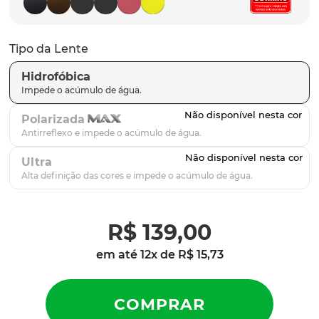
latch
9
º
sutro
10
º
Tipo da Lente
Hidrofóbica
Polarizada
Ultra
R$
139
,
00
em até
12
x de
R$
15
,
73