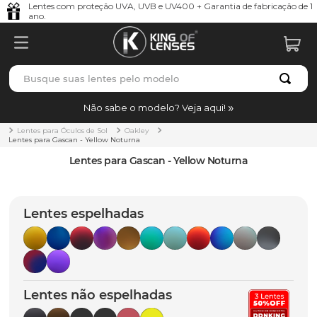
Lentes com proteção UVA, UVB e UV400 + Garantia de fabricação de 1
ano.
Busque suas lentes pelo modelo
TERMOS MAIS BUSCADOS
Não sabe o modelo? Veja aqui!
borrachas
1
º
Lentes para Óculos de Sol
Oakley
Lentes para Gascan - Yellow Noturna
holbrook
2
º
Lentes para Gascan - Yellow Noturna
juliet
3
º
bag
4
º
Lentes espelhadas
chaves
5
º
t-shock
6
º
gasket
7
º
Lentes não espelhadas
parafusos
8
º