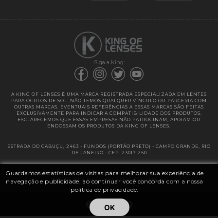
Garantias
Siga a King:
A KING OF LENSES É UMA MARCA REGISTRADA ESPECIALIZADA EM LENTES
PARA ÓCULOS DE SOL. NÃO TEMOS QUALQUER VÍNCULO OU PARCERIA COM
OUTRAS MARCAS. EVENTUAIS REFERÊNCIAS A ESSAS MARCAS SÃO FEITAS
EXCLUSIVAMENTE PARA INDICAR A COMPATIBILIDADE DOS PRODUTOS.
ESCLARECEMOS QUE ESSAS EMPRESAS NÃO PATROCINAM, APOIAM OU
ENDOSSAM OS PRODUTOS DA KING OF LENSES.
ESTRADA DO CABUÇU, 2463 - FUNDOS (PORTÃO PRETO) - CAMPO GRANDE, RIO
DE JANEIRO - CEP: 23017-250
Guardamos estatísticas de visitas para melhorar sua experiência de
@ 2025 | KING OF LENSES - KING OF IMPORTAÇÃO E DISTRIBUIÇÃO DE
LENTES LTDA ME | CNPJ: 13.682.533 / 0001-42
navegação e publicidade, ao continuar você concorda com a nossa
política de privacidade.
OK