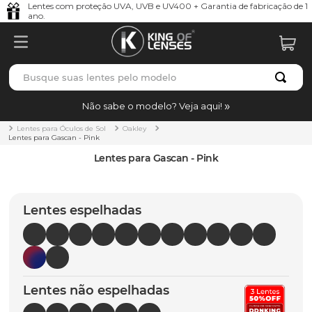
Lentes com proteção UVA, UVB e UV400 + Garantia de fabricação de 1
ano.
Busque suas lentes pelo modelo
TERMOS MAIS BUSCADOS
Não sabe o modelo? Veja aqui!
borrachas
1
º
Lentes para Óculos de Sol
Oakley
Lentes para Gascan - Pink
holbrook
2
º
Lentes para Gascan - Pink
juliet
3
º
bag
4
º
Lentes espelhadas
chaves
5
º
t-shock
6
º
latch
7
º
Lentes não espelhadas
gasket
8
º