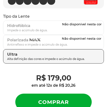
parafusos
9
º
gascan
10
º
Tipo da Lente
Hidrofóbica
Polarizada
Ultra
R$
179
,
00
em até
12
x de
R$
20
,
26