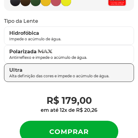
latch
9
º
sutro
10
º
Tipo da Lente
Hidrofóbica
Polarizada
Ultra
R$
179
,
00
em até
12
x de
R$
20
,
26