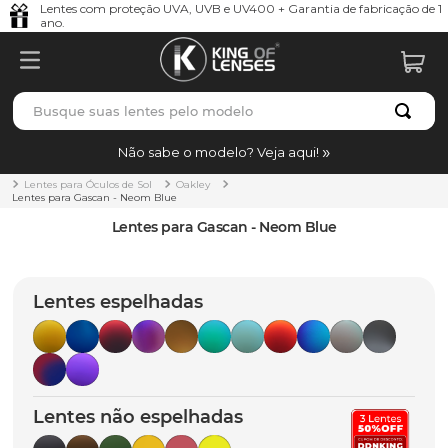
Lentes com proteção UVA, UVB e UV400 + Garantia de fabricação de 1
ano.
Busque suas lentes pelo modelo
TERMOS MAIS BUSCADOS
Não sabe o modelo? Veja aqui!
borrachas
1
º
Lentes para Óculos de Sol
Oakley
Lentes para Gascan - Neom Blue
holbrook
2
º
Lentes para Gascan - Neom Blue
juliet
3
º
bag
4
º
Lentes espelhadas
chaves
5
º
t-shock
6
º
gasket
7
º
Lentes não espelhadas
parafusos
8
º