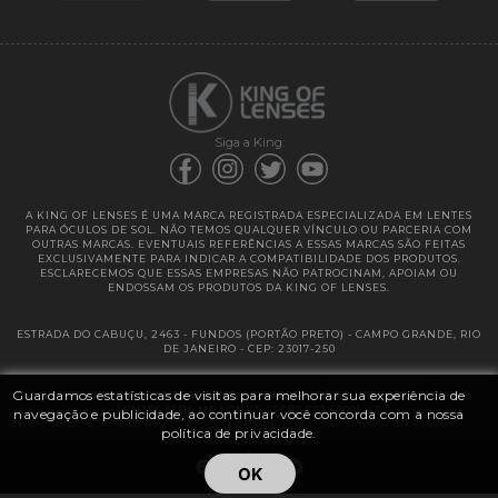
Garantias
Siga a King:
A KING OF LENSES É UMA MARCA REGISTRADA ESPECIALIZADA EM LENTES
PARA ÓCULOS DE SOL. NÃO TEMOS QUALQUER VÍNCULO OU PARCERIA COM
OUTRAS MARCAS. EVENTUAIS REFERÊNCIAS A ESSAS MARCAS SÃO FEITAS
EXCLUSIVAMENTE PARA INDICAR A COMPATIBILIDADE DOS PRODUTOS.
ESCLARECEMOS QUE ESSAS EMPRESAS NÃO PATROCINAM, APOIAM OU
ENDOSSAM OS PRODUTOS DA KING OF LENSES.
ESTRADA DO CABUÇU, 2463 - FUNDOS (PORTÃO PRETO) - CAMPO GRANDE, RIO
DE JANEIRO - CEP: 23017-250
Guardamos estatísticas de visitas para melhorar sua experiência de
@ 2025 | KING OF LENSES - KING OF IMPORTAÇÃO E DISTRIBUIÇÃO DE
LENTES LTDA ME | CNPJ: 13.682.533 / 0001-42
navegação e publicidade, ao continuar você concorda com a nossa
política de privacidade.
OK