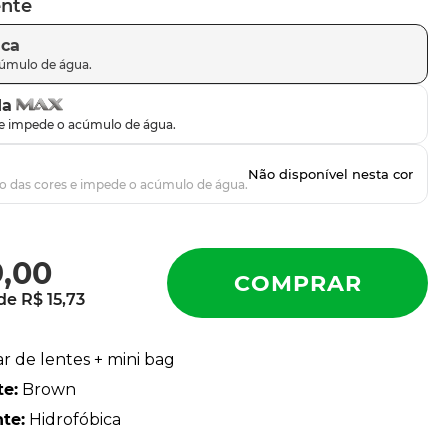
ente
ica
da
9
,
00
 de
R$
15
,
73
ar de lentes + mini bag
te
:
Brown
nte
:
Hidrofóbica