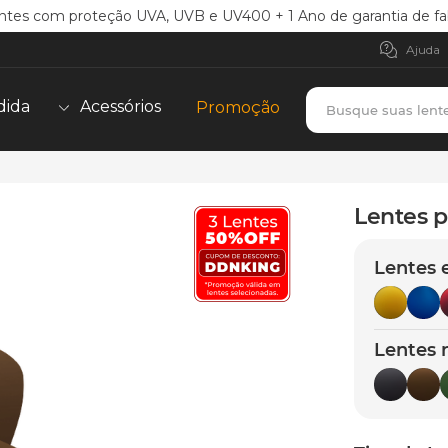
ntes com proteção UVA, UVB e UV400 + 1 Ano de garantia de fa
Ajuda
Busque suas lent
dida
Acessórios
Promoção
n
TERMOS MAIS BUSCADOS
borrachas
1
º
Lentes p
holbrook
2
º
Lentes 
juliet
3
º
bag
4
º
chaves
5
º
Lentes 
t-shock
6
º
gasket
7
º
parafusos
8
º