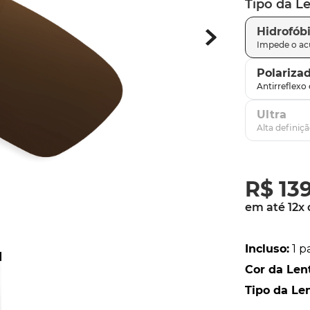
Tipo da L
latch
9
º
Hidrofób
sutro
10
º
Polariza
Ultra
R$
13
em até
12
x
Incluso
:
1 p
Cor da Len
Tipo da Le