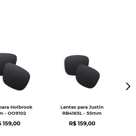
ui
e peça ajuda dos nossos especialistas.
para Holbrook
Lentes para Justin
 - OO9102
RB4165L - 55mm
$
159
,
00
R$
159
,
00