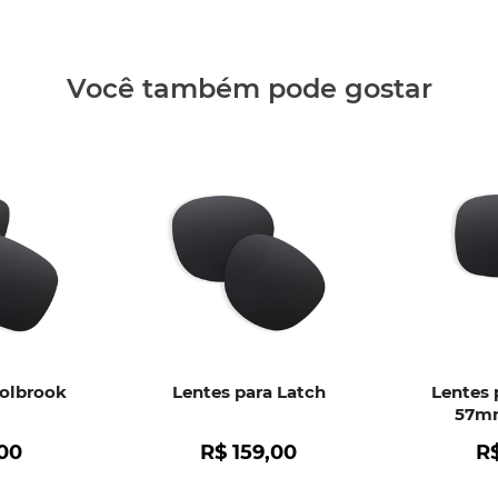
Clique aq
Você também pode gostar
Holbrook
Lentes para Latch
Lentes 
57mm
00
R$
159
,
00
R