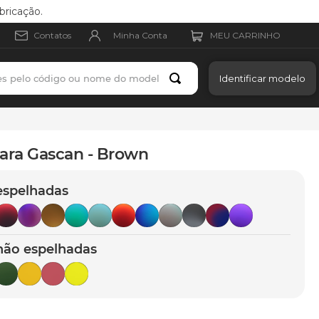
bricação.
Minha Conta
Contatos
es pelo código ou nome do modelo
Identificar modelo
ara Gascan - Brown
espelhadas
não espelhadas