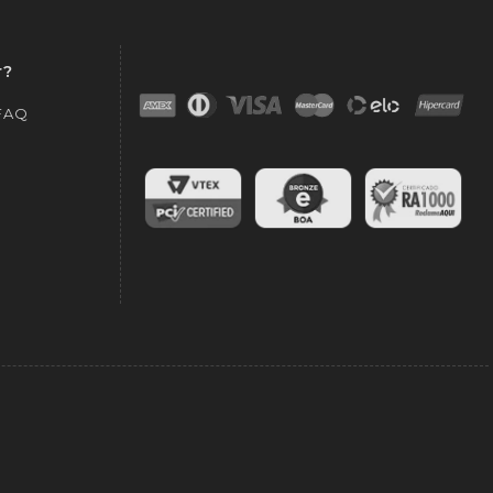
r?
 FAQ