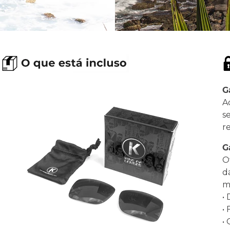
G
A
s
r
G
O
d
ma
•
•
•