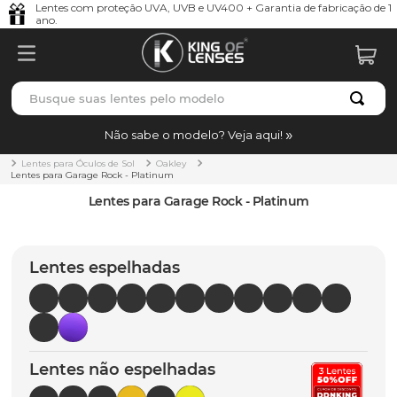
Lentes com proteção UVA, UVB e UV400 + Garantia de fabricação de 1
ano.
Busque suas lentes pelo modelo
TERMOS MAIS BUSCADOS
Não sabe o modelo? Veja aqui!
borrachas
1
º
Lentes para Óculos de Sol
Oakley
Lentes para Garage Rock - Platinum
holbrook
2
º
Lentes para Garage Rock - Platinum
juliet
3
º
bag
4
º
Lentes espelhadas
chaves
5
º
t-shock
6
º
latch
7
º
Lentes não espelhadas
gasket
8
º