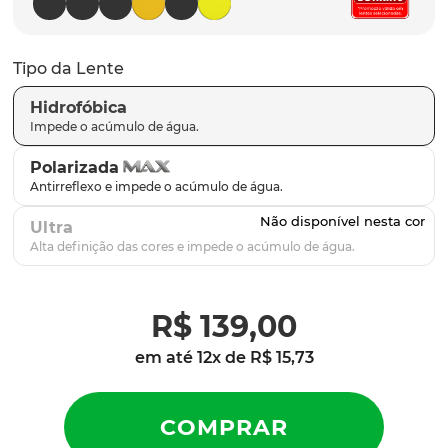
parafusos
9
º
gascan
10
º
Tipo da Lente
Hidrofóbica
Polarizada
Ultra
R$
139
,
00
em até
12
x de
R$
15
,
73