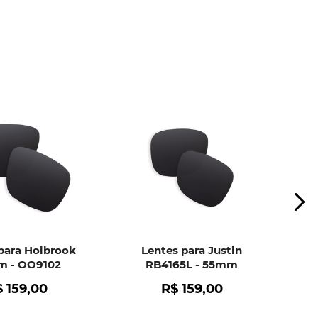
ui
e peça ajuda dos nossos especialistas.
para Holbrook
Lentes para Justin
 - OO9102
RB4165L - 55mm
$
159
,
00
R$
159
,
00