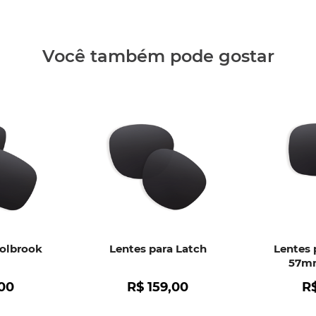
Clique aq
Você também pode gostar
Holbrook
Lentes para Latch
Lentes 
57mm
00
R$
159
,
00
R