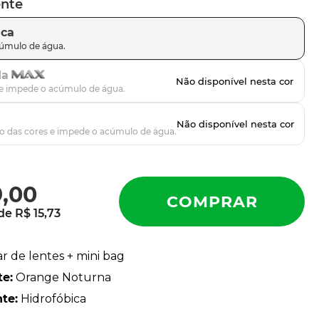
ente
ica
da
9
,
00
 de
R$
15
,
73
ar de lentes + mini bag
te
:
Orange Noturna
nte
:
Hidrofóbica