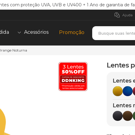
ntes com proteção UVA, UVB e UV400 + 1 Ano de garantia de fa
Ajuda
Busque suas lent
dida
Acessórios
Promoção
 Orange Noturna
TERMOS MAIS BUSCADOS
borrachas
1
º
Lentes p
holbrook
2
º
Lentes 
juliet
3
º
bag
4
º
chaves
5
º
Lentes 
t-shock
6
º
latch
7
º
gasket
8
º