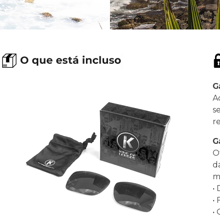
G
A
s
r
G
O
d
ma
•
•
•