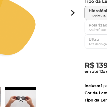
Tipo da L
parafusos
9
º
Hidrofób
gascan
10
º
Polariza
Ultra
R$
13
em até
12
x
Incluso
:
1 p
Cor da Len
Tipo da Le