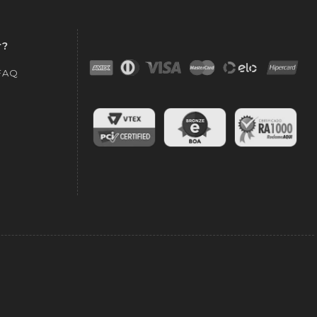
r?
 FAQ