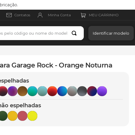
bricação.
Minha Conta
Contatos
es pelo código ou nome do modelo
Identificar modelo
ara Garage Rock - Orange Noturna
espelhadas
não espelhadas