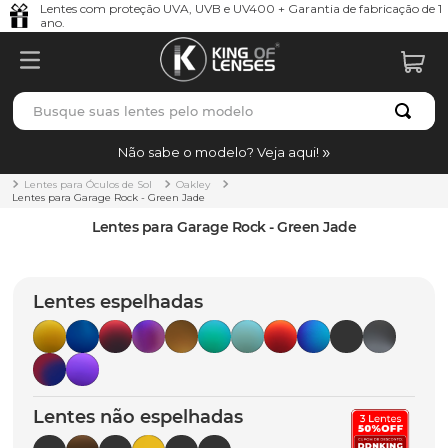
Lentes com proteção UVA, UVB e UV400 + Garantia de fabricação de 1
ano.
Busque suas lentes pelo modelo
TERMOS MAIS BUSCADOS
Não sabe o modelo? Veja aqui!
borrachas
1
º
Lentes para Óculos de Sol
Oakley
Lentes para Garage Rock - Green Jade
holbrook
2
º
Lentes para Garage Rock - Green Jade
juliet
3
º
bag
4
º
Lentes espelhadas
chaves
5
º
t-shock
6
º
latch
7
º
Lentes não espelhadas
gasket
8
º