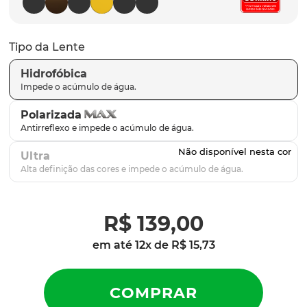
parafusos
9
º
gascan
10
º
Tipo da Lente
Hidrofóbica
Polarizada
Ultra
R$
139
,
00
em até
12
x de
R$
15
,
73