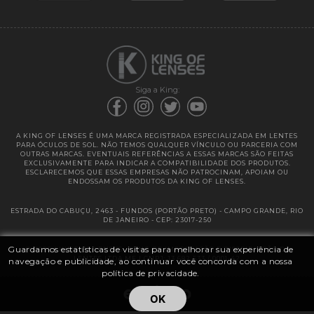
Garantias
Siga a King:
A KING OF LENSES É UMA MARCA REGISTRADA ESPECIALIZADA EM LENTES
PARA ÓCULOS DE SOL. NÃO TEMOS QUALQUER VÍNCULO OU PARCERIA COM
OUTRAS MARCAS. EVENTUAIS REFERÊNCIAS A ESSAS MARCAS SÃO FEITAS
EXCLUSIVAMENTE PARA INDICAR A COMPATIBILIDADE DOS PRODUTOS.
ESCLARECEMOS QUE ESSAS EMPRESAS NÃO PATROCINAM, APOIAM OU
ENDOSSAM OS PRODUTOS DA KING OF LENSES.
ESTRADA DO CABUÇU, 2463 - FUNDOS (PORTÃO PRETO) - CAMPO GRANDE, RIO
DE JANEIRO - CEP: 23017-250
Guardamos estatísticas de visitas para melhorar sua experiência de
@ 2025 | KING OF LENSES - KING OF IMPORTAÇÃO E DISTRIBUIÇÃO DE
LENTES LTDA ME | CNPJ: 13.682.533 / 0001-42
navegação e publicidade, ao continuar você concorda com a nossa
política de privacidade.
OK