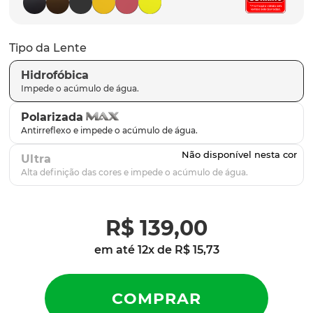
latch
9
º
sutro
10
º
Tipo da Lente
Hidrofóbica
Polarizada
Ultra
R$
139
,
00
em até
12
x de
R$
15
,
73