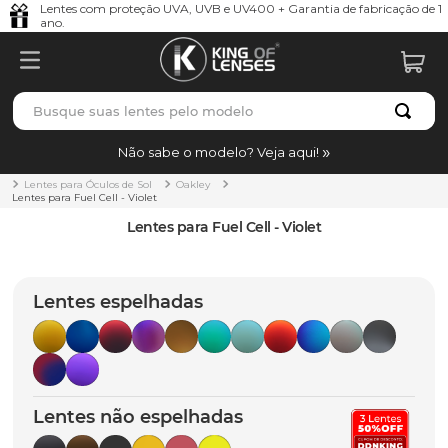
Lentes com proteção UVA, UVB e UV400 + Garantia de fabricação de 1
ano.
Busque suas lentes pelo modelo
TERMOS MAIS BUSCADOS
Não sabe o modelo? Veja aqui!
borrachas
1
º
Lentes para Óculos de Sol
Oakley
Lentes para Fuel Cell - Violet
holbrook
2
º
Lentes para Fuel Cell - Violet
juliet
3
º
bag
4
º
Lentes espelhadas
chaves
5
º
t-shock
6
º
gasket
7
º
Lentes não espelhadas
parafusos
8
º