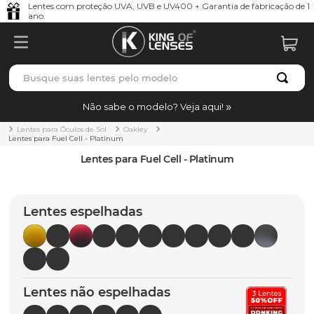
Lentes com proteção UVA, UVB e UV400 + Garantia de fabricação de 1
ano.
Busque suas lentes pelo modelo
TERMOS MAIS BUSCADOS
Não sabe o modelo? Veja aqui!
borrachas
1
º
Lentes para Óculos de Sol
Oakley
Lentes para Fuel Cell - Platinum
holbrook
2
º
Lentes para Fuel Cell - Platinum
juliet
3
º
bag
4
º
Lentes espelhadas
chaves
5
º
t-shock
6
º
gasket
7
º
Lentes não espelhadas
parafusos
8
º