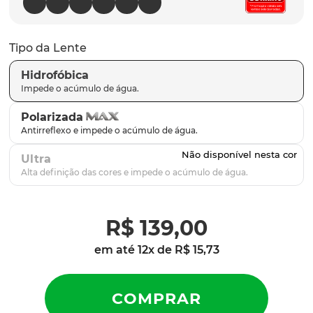
latch
9
º
sutro
10
º
Tipo da Lente
Hidrofóbica
Polarizada
Ultra
R$
139
,
00
em até
12
x de
R$
15
,
73