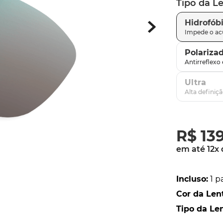
Tipo da L
latch
9
º
Hidrofób
sutro
10
º
Polariza
Ultra
R$
13
em até
12
x
Incluso
:
1 p
Cor da Len
Tipo da Le