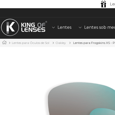
Le
Lentes
Lentes sob me
Lentes para Óculos de Sol
Oakley
Lentes para Frogskins XS - 