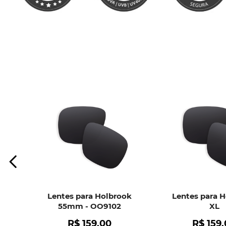
Lentes para Holbrook
Lentes para 
55mm - OO9102
XL
R$
159
,
00
R$
159
,