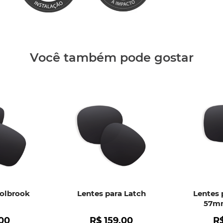
Clique aq
Você também pode gostar
Holbrook
Lentes para Latch
Lentes 
57mm
00
R$
159
,
00
R