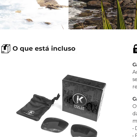
G
A
s
r
G
O
d
ma
•
•