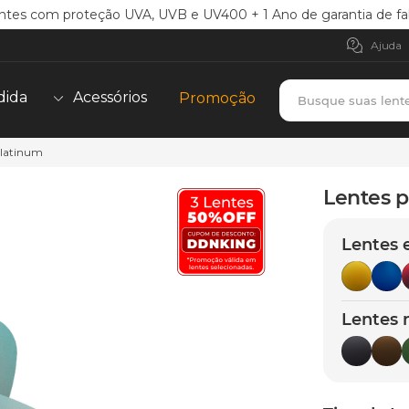
ntes com proteção UVA, UVB e UV400 + 1 Ano de garantia de fa
Ajuda
Busque suas lent
dida
Acessórios
Promoção
Platinum
TERMOS MAIS BUSCADOS
borrachas
1
º
Lentes p
holbrook
2
º
Lentes 
juliet
3
º
bag
4
º
chaves
5
º
Lentes 
t-shock
6
º
gasket
7
º
parafusos
8
º