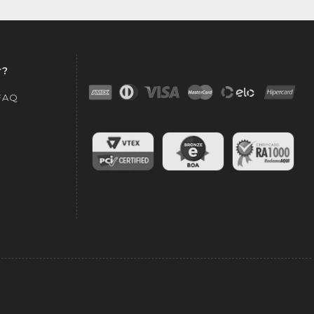
r?
 FAQ