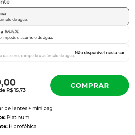
ente
ica
da
9
,
00
 de
R$
15
,
73
ar de lentes + mini bag
te
:
Platinum
nte
:
Hidrofóbica