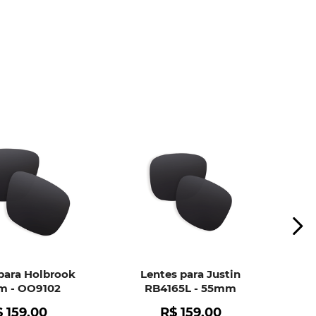
ui
e peça ajuda dos nossos especialistas.
para Holbrook
Lentes para Justin
 - OO9102
RB4165L - 55mm
$
159
,
00
R$
159
,
00