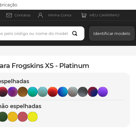
bricação.
Minha Conta
Contatos
es pelo código ou nome do modelo
Identificar modelo
ara Frogskins XS - Platinum
espelhadas
não espelhadas