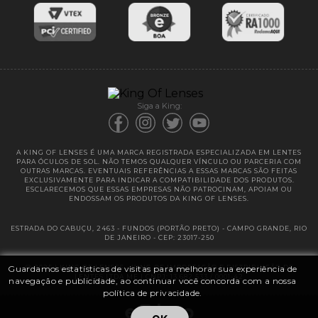
Entregas
Garantias
Siga a King:
A KING OF LENSES É UMA MARCA REGISTRADA ESPECIALIZADA EM LENTES
PARA ÓCULOS DE SOL. NÃO TEMOS QUALQUER VÍNCULO OU PARCERIA COM
OUTRAS MARCAS. EVENTUAIS REFERÊNCIAS A ESSAS MARCAS SÃO FEITAS
EXCLUSIVAMENTE PARA INDICAR A COMPATIBILIDADE DOS PRODUTOS.
ESCLARECEMOS QUE ESSAS EMPRESAS NÃO PATROCINAM, APOIAM OU
ENDOSSAM OS PRODUTOS DA KING OF LENSES.
ESTRADA DO CABUÇU, 2463 - FUNDOS (PORTÃO PRETO) - CAMPO GRANDE, RIO
DE JANEIRO - CEP: 23017-250
Guardamos estatísticas de visitas para melhorar sua experiência de
@ 2025 | KING OF LENSES - KING OF IMPORTAÇÃO E DISTRIBUIÇÃO DE
LENTES LTDA ME | CNPJ: 13.682.533 / 0001-42
navegação e publicidade, ao continuar você concorda com a nossa
política de privacidade.