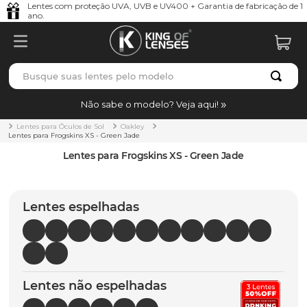
Lentes com proteção UVA, UVB e UV400 + Garantia de fabricação de 1
ano.
Busque suas lentes pelo modelo
TERMOS MAIS BUSCADOS
Não sabe o modelo? Veja aqui!
borrachas
1
º
Lentes para Óculos de Sol
Oakley
Lentes para Frogskins XS - Green Jade
holbrook
2
º
Lentes para Frogskins XS - Green Jade
juliet
3
º
bag
4
º
Lentes espelhadas
chaves
5
º
t-shock
6
º
latch
7
º
Lentes não espelhadas
gasket
8
º