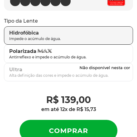
parafusos
9
º
gascan
10
º
Tipo da Lente
Hidrofóbica
Polarizada
Ultra
R$
139
,
00
em até
12
x de
R$
15
,
73