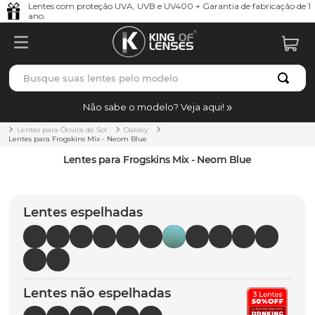
Lentes com proteção UVA, UVB e UV400 + Garantia de fabricação de 1
ano.
Busque suas lentes pelo modelo
TERMOS MAIS BUSCADOS
Não sabe o modelo? Veja aqui!
borrachas
1
º
Lentes para Óculos de Sol
Oakley
Lentes para Frogskins Mix - Neom Blue
holbrook
2
º
Lentes para Frogskins Mix - Neom Blue
juliet
3
º
bag
4
º
Lentes espelhadas
chaves
5
º
t-shock
6
º
gasket
7
º
Lentes não espelhadas
parafusos
8
º