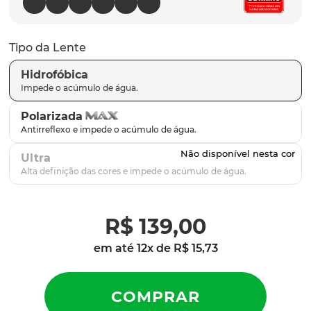
latch
9
º
sutro
10
º
Tipo da Lente
Hidrofóbica
Polarizada
Ultra
R$
139
,
00
em até
12
x de
R$
15
,
73