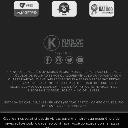
Entregas
Garantias
Siga a King:
A KING OF LENSES É UMA MARCA REGISTRADA ESPECIALIZADA EM LENTES
PARA ÓCULOS DE SOL. NÃO TEMOS QUALQUER VÍNCULO OU PARCERIA COM
OUTRAS MARCAS. EVENTUAIS REFERÊNCIAS A ESSAS MARCAS SÃO FEITAS
EXCLUSIVAMENTE PARA INDICAR A COMPATIBILIDADE DOS PRODUTOS.
ESCLARECEMOS QUE ESSAS EMPRESAS NÃO PATROCINAM, APOIAM OU
ENDOSSAM OS PRODUTOS DA KING OF LENSES.
ESTRADA DO CABUÇU, 2463 - FUNDOS (PORTÃO PRETO) - CAMPO GRANDE, RIO
DE JANEIRO - CEP: 23017-250
Guardamos estatísticas de visitas para melhorar sua experiência de
@ 2025 | KING OF LENSES - KING OF IMPORTAÇÃO E DISTRIBUIÇÃO DE
LENTES LTDA ME | CNPJ: 13.682.533 / 0001-42
navegação e publicidade, ao continuar você concorda com a nossa