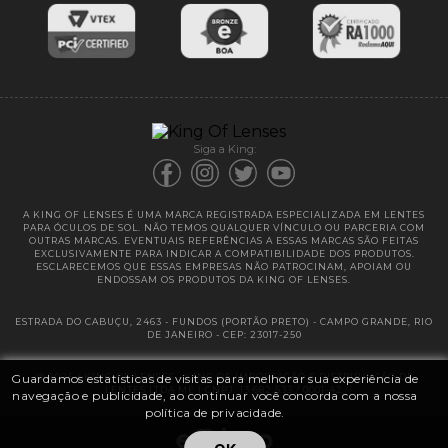
Entregas
Garantias
Siga a King:
A KING OF LENSES É UMA MARCA REGISTRADA ESPECIALIZADA EM LENTES
PARA ÓCULOS DE SOL. NÃO TEMOS QUALQUER VÍNCULO OU PARCERIA COM
OUTRAS MARCAS. EVENTUAIS REFERÊNCIAS A ESSAS MARCAS SÃO FEITAS
EXCLUSIVAMENTE PARA INDICAR A COMPATIBILIDADE DOS PRODUTOS.
ESCLARECEMOS QUE ESSAS EMPRESAS NÃO PATROCINAM, APOIAM OU
ENDOSSAM OS PRODUTOS DA KING OF LENSES.
ESTRADA DO CABUÇU, 2463 - FUNDOS (PORTÃO PRETO) - CAMPO GRANDE, RIO
DE JANEIRO - CEP: 23017-250
Guardamos estatísticas de visitas para melhorar sua experiência de
@ 2025 | KING OF LENSES - KING OF IMPORTAÇÃO E DISTRIBUIÇÃO DE
LENTES LTDA ME | CNPJ: 13.682.533 / 0001-42
navegação e publicidade, ao continuar você concorda com a nossa
política de privacidade.