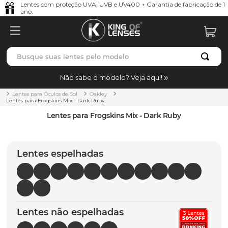
Lentes com proteção UVA, UVB e UV400 + Garantia de fabricação de 1
ano.
Busque suas lentes pelo modelo
TERMOS MAIS BUSCADOS
Não sabe o modelo? Veja aqui!
borrachas
1
º
Lentes para Óculos de Sol
Oakley
Lentes para Frogskins Mix - Dark Ruby
holbrook
2
º
Lentes para Frogskins Mix - Dark Ruby
juliet
3
º
bag
4
º
Lentes espelhadas
chaves
5
º
t-shock
6
º
latch
7
º
Lentes não espelhadas
gasket
8
º