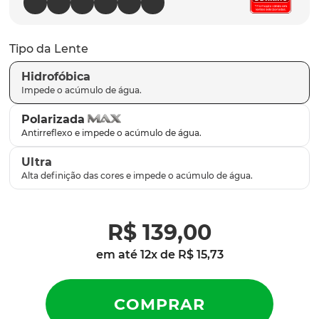
parafusos
9
º
gascan
10
º
Tipo da Lente
Hidrofóbica
Polarizada
Ultra
R$
139
,
00
em até
12
x de
R$
15
,
73