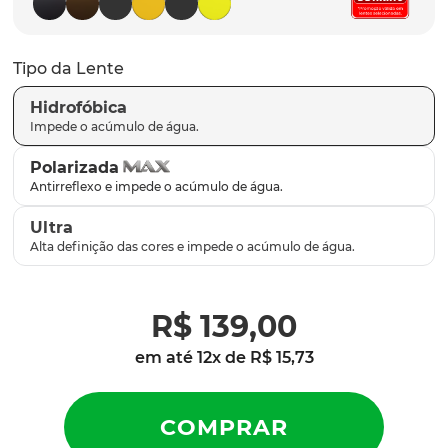
parafusos
9
º
gascan
10
º
Tipo da Lente
Hidrofóbica
Polarizada
Ultra
R$
139
,
00
em até
12
x de
R$
15
,
73