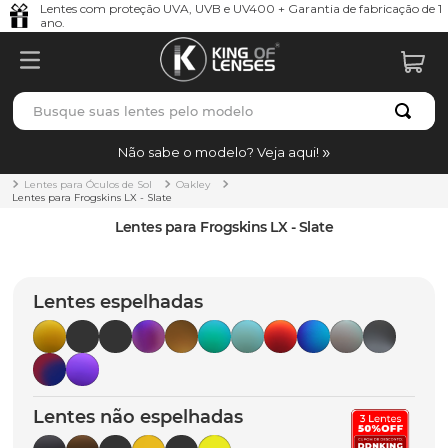
Lentes com proteção UVA, UVB e UV400 + Garantia de fabricação de 1
ano.
Busque suas lentes pelo modelo
TERMOS MAIS BUSCADOS
Não sabe o modelo? Veja aqui!
borrachas
1
º
Lentes para Óculos de Sol
Oakley
Lentes para Frogskins LX - Slate
holbrook
2
º
Lentes para Frogskins LX - Slate
juliet
3
º
bag
4
º
Lentes espelhadas
chaves
5
º
t-shock
6
º
latch
7
º
Lentes não espelhadas
gasket
8
º