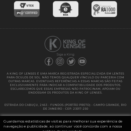
Entregas
Garantias
Siga a King:
A KING OF LENSES É UMA MARCA REGISTRADA ESPECIALIZADA EM LENTES
PARA ÓCULOS DE SOL. NÃO TEMOS QUALQUER VÍNCULO OU PARCERIA COM
OUTRAS MARCAS. EVENTUAIS REFERÊNCIAS A ESSAS MARCAS SÃO FEITAS
EXCLUSIVAMENTE PARA INDICAR A COMPATIBILIDADE DOS PRODUTOS.
ESCLARECEMOS QUE ESSAS EMPRESAS NÃO PATROCINAM, APOIAM OU
ENDOSSAM OS PRODUTOS DA KING OF LENSES.
ESTRADA DO CABUÇU, 2463 - FUNDOS (PORTÃO PRETO) - CAMPO GRANDE, RIO
DE JANEIRO - CEP: 23017-250
Guardamos estatísticas de visitas para melhorar sua experiência de
@ 2025 | KING OF LENSES - KING OF IMPORTAÇÃO E DISTRIBUIÇÃO DE
LENTES LTDA ME | CNPJ: 13.682.533 / 0001-42
navegação e publicidade, ao continuar você concorda com a nossa