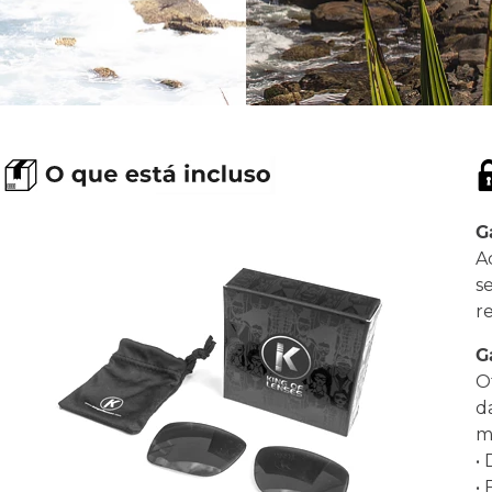
G
A
s
r
G
O
d
ma
•
•