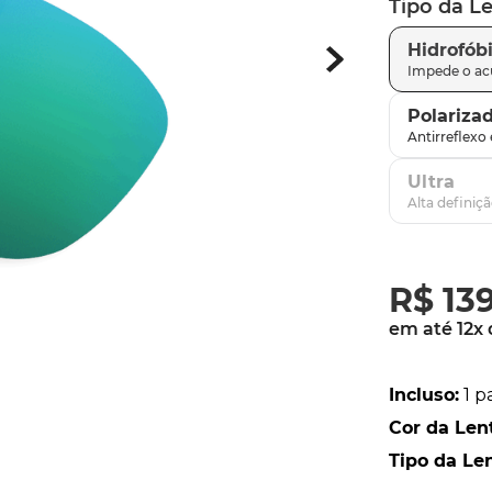
Tipo da L
parafusos
9
º
Hidrofób
gascan
10
º
Polariza
Ultra
R$
13
em até
12
x
Incluso
:
1 p
Cor da Len
Tipo da Le