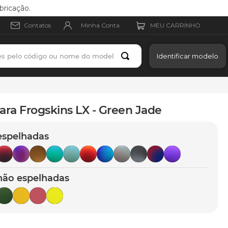
bricação.
Minha Conta
Contatos
es pelo código ou nome do modelo
Identificar modelo
ara Frogskins LX - Green Jade
espelhadas
não espelhadas