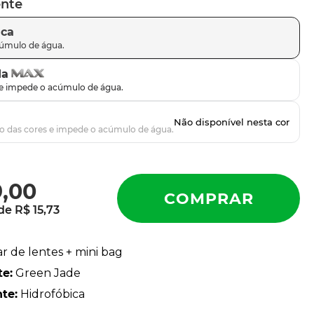
ente
ica
da
9
,
00
 de
R$
15
,
73
ar de lentes + mini bag
te
:
Green Jade
nte
:
Hidrofóbica