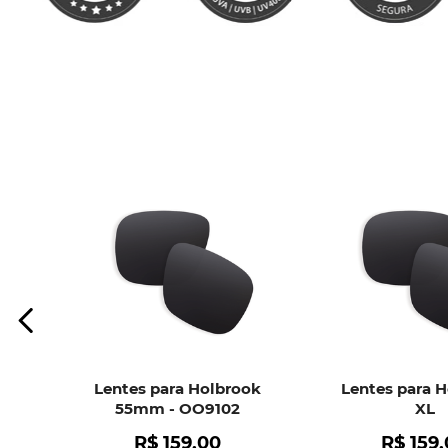
Lentes para Holbrook
Lentes para 
55mm - OO9102
XL
R$
159
,
00
R$
159
,