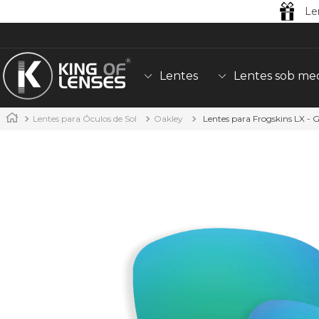
Le
Lentes
Lentes sob me
Lentes para Óculos de Sol
Oakley
Lentes para Frogskins LX - 