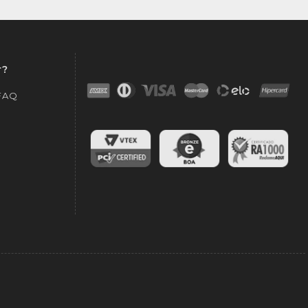
r?
 FAQ