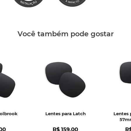
Clique aq
Você também pode gostar
Holbrook
Lentes para Latch
Lentes 
57mm
00
R$
159
,
00
R