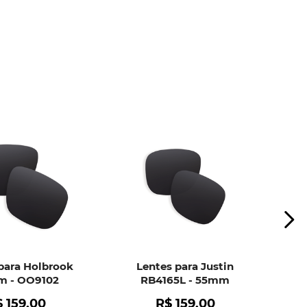
ui
e peça ajuda dos nossos especialistas.
para Holbrook
Lentes para Justin
 - OO9102
RB4165L - 55mm
$
159
,
00
R$
159
,
00