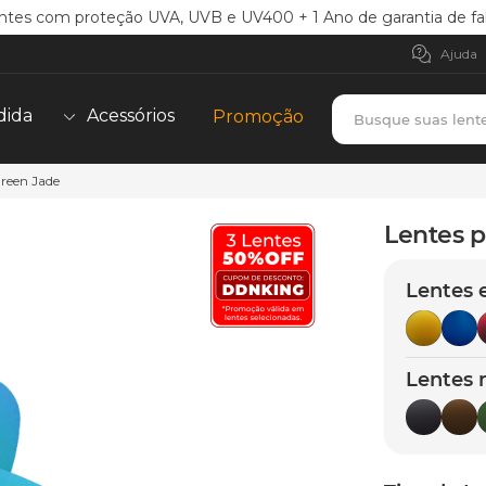
ntes com proteção UVA, UVB e UV400 + 1 Ano de garantia de fa
Ajuda
Busque suas lent
dida
Acessórios
Promoção
Green Jade
TERMOS MAIS BUSCADOS
borrachas
1
º
Lentes p
holbrook
2
º
Lentes 
juliet
3
º
bag
4
º
chaves
5
º
Lentes 
t-shock
6
º
latch
7
º
gasket
8
º