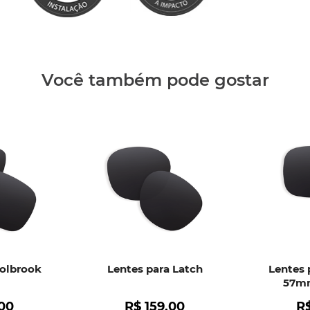
Clique aq
Você também pode gostar
Holbrook
Lentes para Latch
Lentes 
57mm
00
R$
159
,
00
R