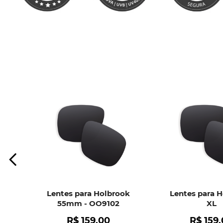
Lentes para Holbrook
Lentes para 
55mm - OO9102
XL
R$
159
,
00
R$
159
,