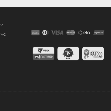
r?
 FAQ