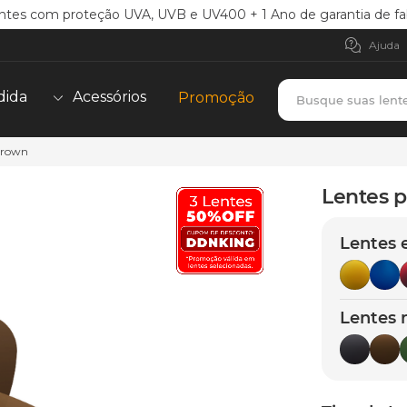
ntes com proteção UVA, UVB e UV400 + 1 Ano de garantia de fa
Ajuda
Busque suas lent
dida
Acessórios
Promoção
 Brown
TERMOS MAIS BUSCADOS
borrachas
1
º
Lentes p
holbrook
2
º
Lentes 
juliet
3
º
bag
4
º
chaves
5
º
Lentes 
t-shock
6
º
latch
7
º
gasket
8
º