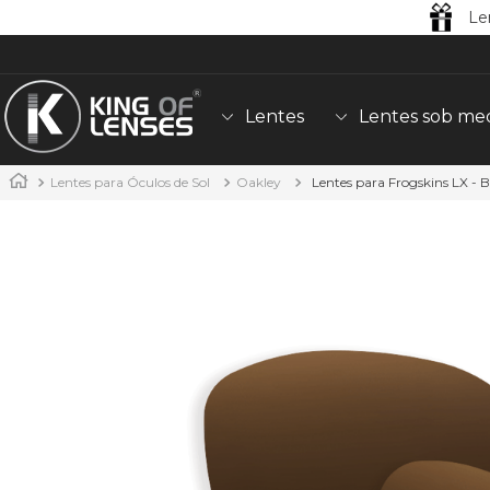
Le
Lentes
Lentes sob me
Lentes para Óculos de Sol
Oakley
Lentes para Frogskins LX -