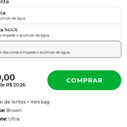
ente
ica
da
9
,
00
 de
R$
20
,
26
ar de lentes + mini bag
te
:
Brown
nte
:
Ultra