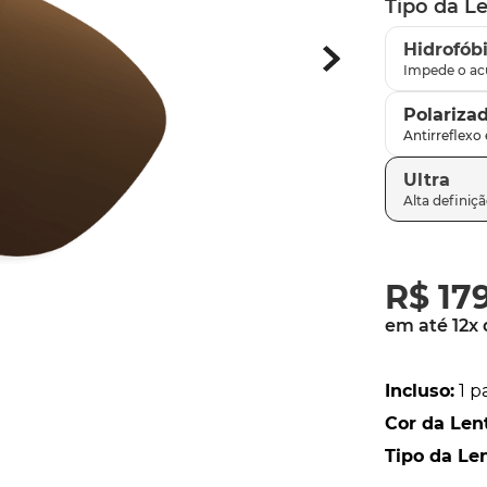
Tipo da L
parafusos
9
º
Hidrofób
gascan
10
º
Polariza
Ultra
R$
17
em até
12
x
Incluso
:
1 p
Cor da Len
Tipo da Le