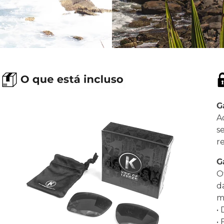
G
A
s
r
G
O
d
ma
•
•