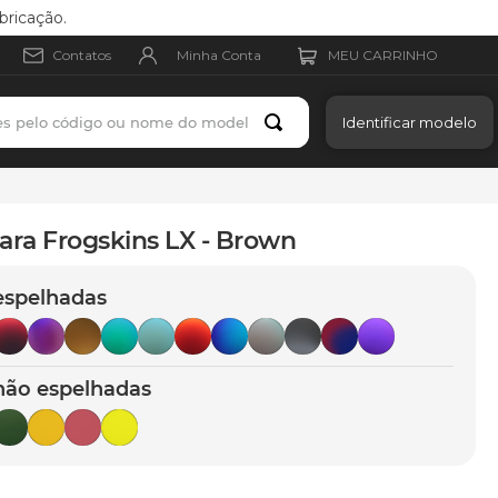
bricação.
Minha Conta
Contatos
es pelo código ou nome do modelo
Identificar modelo
ara Frogskins LX - Brown
espelhadas
não espelhadas