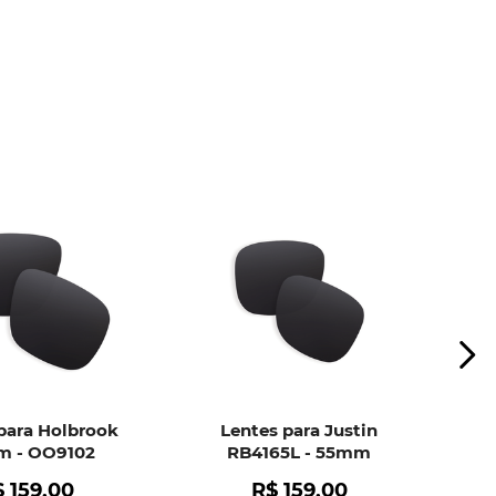
ui
e peça ajuda dos nossos especialistas.
para Holbrook
Lentes para Justin
 - OO9102
RB4165L - 55mm
$
159
,
00
R$
159
,
00