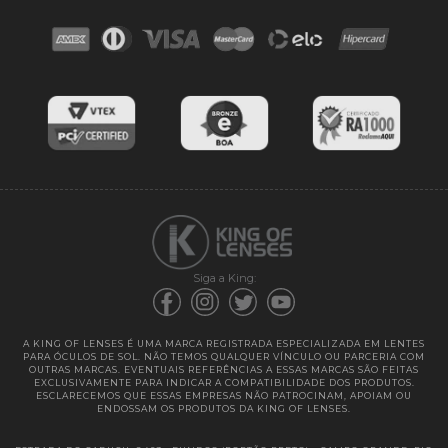
Contato
Troca e devoluções
Blog
Cores das lentes
Lentes de Reposição
Entregas
Garantias
Siga a King:
A KING OF LENSES É UMA MARCA REGISTRADA ESPECIALIZADA EM LENTES
PARA ÓCULOS DE SOL. NÃO TEMOS QUALQUER VÍNCULO OU PARCERIA COM
OUTRAS MARCAS. EVENTUAIS REFERÊNCIAS A ESSAS MARCAS SÃO FEITAS
EXCLUSIVAMENTE PARA INDICAR A COMPATIBILIDADE DOS PRODUTOS.
ESCLARECEMOS QUE ESSAS EMPRESAS NÃO PATROCINAM, APOIAM OU
ENDOSSAM OS PRODUTOS DA KING OF LENSES.