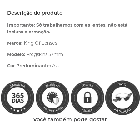
pedido.
ano de garantia para qualquer defeito de
fabricação.
Clique aqui
para ver as cores reais. Você será
Descrição do produto
Saiba mais
redirecionado para nossa Central de Ajuda.
sobre nossa garantia completa.
Importante: Só trabalhamos com as lentes, não está
inclusa a armação.
Marca:
King Of Lenses
Modelo:
Frogskins 57mm
Cor Predominante:
Azul
Clique aqui
e peça ajuda dos nossos especialistas.
Você também pode gostar