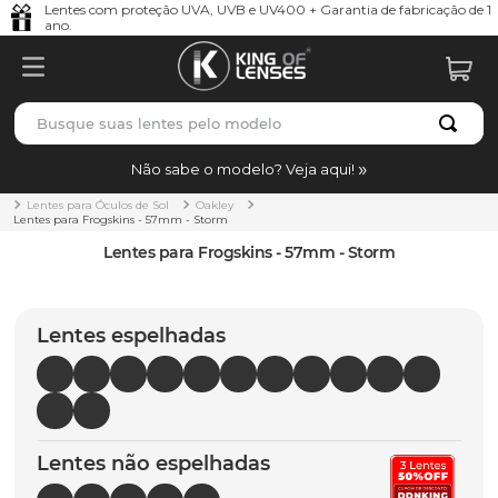
Lentes com proteção UVA, UVB e UV400 + Garantia de fabricação de 1
ano.
Busque suas lentes pelo modelo
TERMOS MAIS BUSCADOS
Não sabe o modelo? Veja aqui!
borrachas
1
º
Lentes para Óculos de Sol
Oakley
Lentes para Frogskins - 57mm - Storm
holbrook
2
º
Lentes para Frogskins - 57mm - Storm
juliet
3
º
bag
4
º
Lentes espelhadas
chaves
5
º
t-shock
6
º
gasket
7
º
Lentes não espelhadas
parafusos
8
º