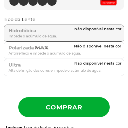
latch
9
º
sutro
10
º
Tipo da Lente
Hidrofóbica
Polarizada
Ultra
Incluso
:
1 par de lentes + mini bag