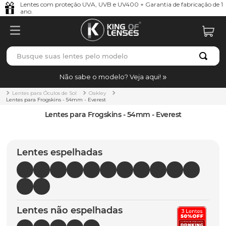
Lentes com proteção UVA, UVB e UV400 + Garantia de fabricação de 1
ano.
Busque suas lentes pelo modelo
TERMOS MAIS BUSCADOS
Não sabe o modelo? Veja aqui!
borrachas
1
º
Lentes para Óculos de Sol
Oakley
Lentes para Frogskins - 54mm - Everest
holbrook
2
º
Lentes para Frogskins - 54mm - Everest
juliet
3
º
bag
4
º
Lentes espelhadas
chaves
5
º
t-shock
6
º
gasket
7
º
Lentes não espelhadas
parafusos
8
º