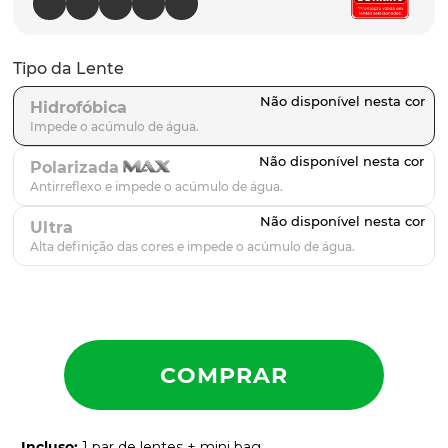
latch
9
º
sutro
10
º
Tipo da Lente
Hidrofóbica
Polarizada
Ultra
Incluso
:
1 par de lentes + mini bag