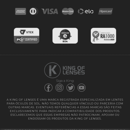
Contato
Troca e devoluções
Blog
Cores das lentes
Lentes de Reposição
Entregas
Garantias
Siga a King:
A KING OF LENSES É UMA MARCA REGISTRADA ESPECIALIZADA EM LENTES
PARA ÓCULOS DE SOL. NÃO TEMOS QUALQUER VÍNCULO OU PARCERIA COM
OUTRAS MARCAS. EVENTUAIS REFERÊNCIAS A ESSAS MARCAS SÃO FEITAS
EXCLUSIVAMENTE PARA INDICAR A COMPATIBILIDADE DOS PRODUTOS.
ESCLARECEMOS QUE ESSAS EMPRESAS NÃO PATROCINAM, APOIAM OU
ENDOSSAM OS PRODUTOS DA KING OF LENSES.