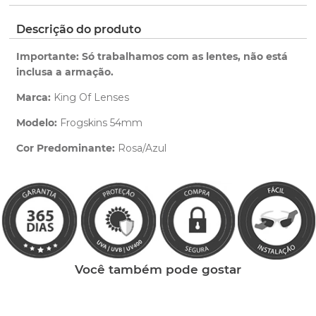
pedido.
ano de garantia para qualquer defeito de
fabricação.
Clique aqui
para ver as cores reais. Você será
Descrição do produto
Saiba mais
redirecionado para nossa Central de Ajuda.
sobre nossa garantia completa.
Importante: Só trabalhamos com as lentes, não está
inclusa a armação.
Marca:
King Of Lenses
Modelo:
Frogskins 54mm
Cor Predominante:
Rosa/Azul
Clique aqui
e peça ajuda dos nossos especialistas.
Você também pode gostar