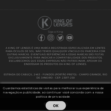
Garantias
Siga a King:
A KING OF LENSES É UMA MARCA REGISTRADA ESPECIALIZADA EM LENTES
PARA ÓCULOS DE SOL. NÃO TEMOS QUALQUER VÍNCULO OU PARCERIA COM
OUTRAS MARCAS. EVENTUAIS REFERÊNCIAS A ESSAS MARCAS SÃO FEITAS
EXCLUSIVAMENTE PARA INDICAR A COMPATIBILIDADE DOS PRODUTOS.
ESCLARECEMOS QUE ESSAS EMPRESAS NÃO PATROCINAM, APOIAM OU
ENDOSSAM OS PRODUTOS DA KING OF LENSES.
ESTRADA DO CABUÇU, 2463 - FUNDOS (PORTÃO PRETO) - CAMPO GRANDE, RIO
DE JANEIRO - CEP: 23017-250
Guardamos estatísticas de visitas para melhorar sua experiência de
@ 2025 | KING OF LENSES - KING OF IMPORTAÇÃO E DISTRIBUIÇÃO DE
LENTES LTDA ME | CNPJ: 13.682.533 / 0001-42
navegação e publicidade, ao continuar você concorda com a nossa
política de privacidade.
OK