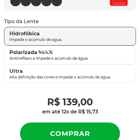
parafusos
9
º
gascan
10
º
Tipo da Lente
Hidrofóbica
Polarizada
Ultra
R$
139
,
00
em até
12
x de
R$
15
,
73