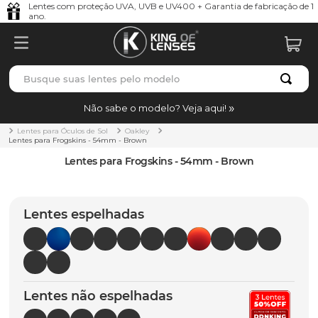
Lentes com proteção UVA, UVB e UV400 + Garantia de fabricação de 1
ano.
Busque suas lentes pelo modelo
TERMOS MAIS BUSCADOS
Não sabe o modelo? Veja aqui!
borrachas
1
º
Lentes para Óculos de Sol
Oakley
Lentes para Frogskins - 54mm - Brown
holbrook
2
º
Lentes para Frogskins - 54mm - Brown
juliet
3
º
bag
4
º
Lentes espelhadas
chaves
5
º
t-shock
6
º
latch
7
º
Lentes não espelhadas
gasket
8
º