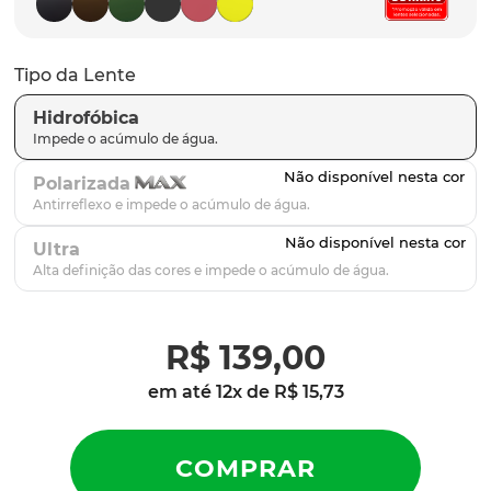
parafusos
9
º
gascan
10
º
Tipo da Lente
Hidrofóbica
Polarizada
Ultra
R$
139
,
00
em até
12
x de
R$
15
,
73