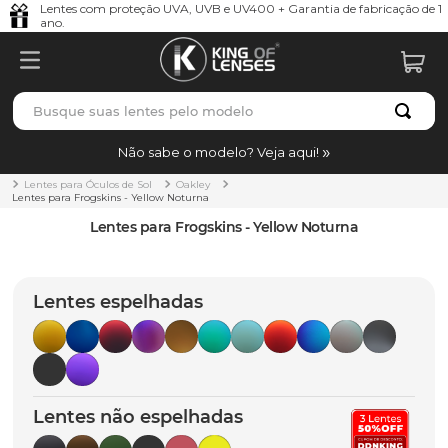
Lentes com proteção UVA, UVB e UV400 + Garantia de fabricação de 1
ano.
Busque suas lentes pelo modelo
TERMOS MAIS BUSCADOS
Não sabe o modelo? Veja aqui!
borrachas
1
º
Lentes para Óculos de Sol
Oakley
Lentes para Frogskins - Yellow Noturna
holbrook
2
º
Lentes para Frogskins - Yellow Noturna
juliet
3
º
bag
4
º
Lentes espelhadas
chaves
5
º
t-shock
6
º
latch
7
º
Lentes não espelhadas
gasket
8
º