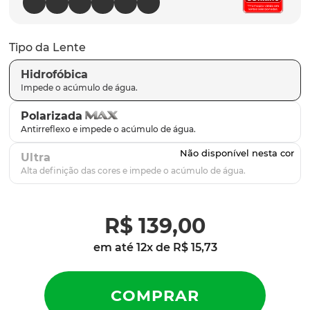
latch
9
º
sutro
10
º
Tipo da Lente
Hidrofóbica
Polarizada
Ultra
R$
139
,
00
em até
12
x de
R$
15
,
73