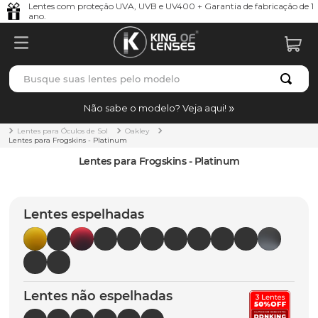
Lentes com proteção UVA, UVB e UV400 + Garantia de fabricação de 1
ano.
Busque suas lentes pelo modelo
TERMOS MAIS BUSCADOS
Não sabe o modelo? Veja aqui!
borrachas
1
º
Lentes para Óculos de Sol
Oakley
Lentes para Frogskins - Platinum
holbrook
2
º
Lentes para Frogskins - Platinum
juliet
3
º
bag
4
º
Lentes espelhadas
chaves
5
º
t-shock
6
º
gasket
7
º
Lentes não espelhadas
parafusos
8
º