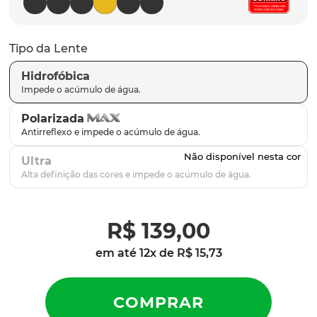
latch
9
º
sutro
10
º
Tipo da Lente
Hidrofóbica
Polarizada
Ultra
R$
139
,
00
em até
12
x de
R$
15
,
73