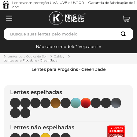
Lentes com proteção UVA, UVB e UV400 + Garantia de fabricação de 1
ano.
Busque suas lentes pelo modelo
TERMOS MAIS BUSCADOS
Não sabe o modelo? Veja aqui!
borrachas
1
º
Lentes para Óculos de Sol
Oakley
Lentes para Frogskins - Green Jade
holbrook
2
º
Lentes para Frogskins - Green Jade
juliet
3
º
bag
4
º
Lentes espelhadas
chaves
5
º
t-shock
6
º
gasket
7
º
Lentes não espelhadas
parafusos
8
º