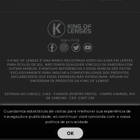
Garantias
Siga a King:
A KING OF LENSES É UMA MARCA REGISTRADA ESPECIALIZADA EM LENTES
PARA ÓCULOS DE SOL. NÃO TEMOS QUALQUER VÍNCULO OU PARCERIA COM
OUTRAS MARCAS. EVENTUAIS REFERÊNCIAS A ESSAS MARCAS SÃO FEITAS
EXCLUSIVAMENTE PARA INDICAR A COMPATIBILIDADE DOS PRODUTOS.
ESCLARECEMOS QUE ESSAS EMPRESAS NÃO PATROCINAM, APOIAM OU
ENDOSSAM OS PRODUTOS DA KING OF LENSES.
ESTRADA DO CABUÇU, 2463 - FUNDOS (PORTÃO PRETO) - CAMPO GRANDE, RIO
DE JANEIRO - CEP: 23017-250
Guardamos estatísticas de visitas para melhorar sua experiência de
@ 2025 | KING OF LENSES - KING OF IMPORTAÇÃO E DISTRIBUIÇÃO DE
LENTES LTDA ME | CNPJ: 13.682.533 / 0001-42
navegação e publicidade, ao continuar você concorda com a nossa
política de privacidade.
OK