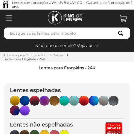
Lentes com proteção UVA, UVB e UV400 + Garantia de fabricação de 1
ano.
Busque suas lentes pelo modelo
TERMOS MAIS BUSCADOS
Não sabe o modelo? Veja aqui!
borrachas
1
º
Lentes para Óculos de Sol
Oakley
Lentes para Frogskins - 24K
holbrook
2
º
Lentes para Frogskins - 24K
juliet
3
º
bag
4
º
Lentes espelhadas
chaves
5
º
t-shock
6
º
gasket
7
º
Lentes não espelhadas
parafusos
8
º