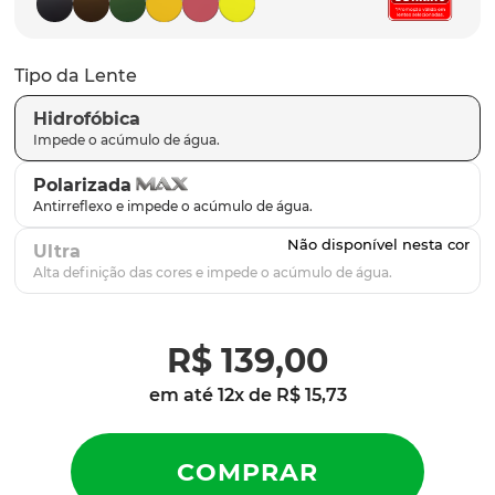
latch
9
º
sutro
10
º
Tipo da Lente
Hidrofóbica
Polarizada
Ultra
R$
139
,
00
em até
12
x de
R$
15
,
73