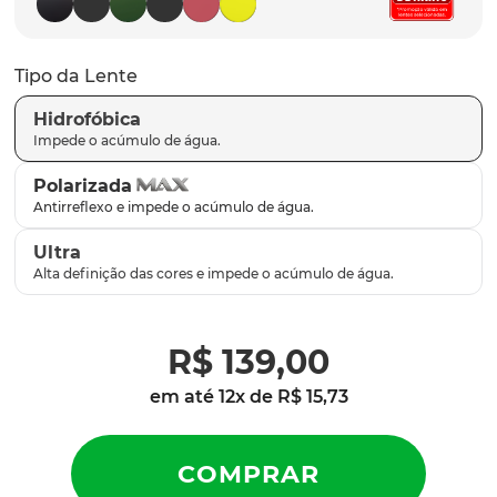
latch
9
º
sutro
10
º
Tipo da Lente
Hidrofóbica
Polarizada
Ultra
R$
139
,
00
em até
12
x de
R$
15
,
73