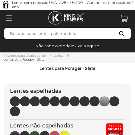
Lentes com proteção UVA, UVB e UV400 + Garantia de fabricação de 1
ano.
Busque suas lentes pelo modelo
TERMOS MAIS BUSCADOS
Não sabe o modelo? Veja aqui!
borrachas
1
º
Lentes para Óculos de Sol
Oakley
Lentes para Forager - Slate
holbrook
2
º
Lentes para Forager - Slate
juliet
3
º
bag
4
º
Lentes espelhadas
chaves
5
º
t-shock
6
º
gasket
7
º
Lentes não espelhadas
parafusos
8
º