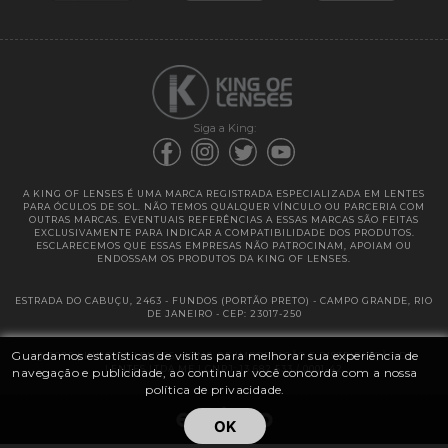
Garantias
Siga a King:
A KING OF LENSES É UMA MARCA REGISTRADA ESPECIALIZADA EM LENTES
PARA ÓCULOS DE SOL. NÃO TEMOS QUALQUER VÍNCULO OU PARCERIA COM
OUTRAS MARCAS. EVENTUAIS REFERÊNCIAS A ESSAS MARCAS SÃO FEITAS
EXCLUSIVAMENTE PARA INDICAR A COMPATIBILIDADE DOS PRODUTOS.
ESCLARECEMOS QUE ESSAS EMPRESAS NÃO PATROCINAM, APOIAM OU
ENDOSSAM OS PRODUTOS DA KING OF LENSES.
ESTRADA DO CABUÇU, 2463 - FUNDOS (PORTÃO PRETO) - CAMPO GRANDE, RIO
DE JANEIRO - CEP: 23017-250
Guardamos estatísticas de visitas para melhorar sua experiência de
@ 2025 | KING OF LENSES - KING OF IMPORTAÇÃO E DISTRIBUIÇÃO DE
LENTES LTDA ME | CNPJ: 13.682.533 / 0001-42
navegação e publicidade, ao continuar você concorda com a nossa
política de privacidade.
OK