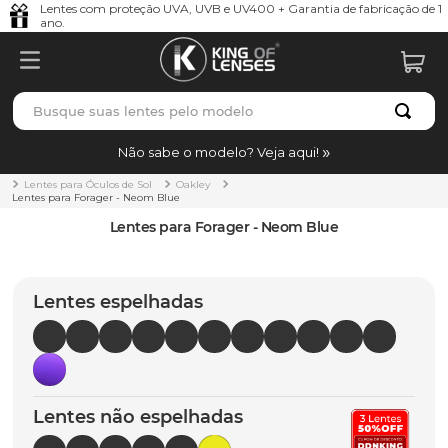
Lentes com proteção UVA, UVB e UV400 + Garantia de fabricação de 1
ano.
Busque suas lentes pelo modelo
TERMOS MAIS BUSCADOS
Não sabe o modelo? Veja aqui!
borrachas
1
º
Lentes para Óculos de Sol
Oakley
Lentes para Forager - Neom Blue
holbrook
2
º
Lentes para Forager - Neom Blue
juliet
3
º
bag
4
º
Lentes espelhadas
chaves
5
º
t-shock
6
º
gasket
7
º
Lentes não espelhadas
parafusos
8
º