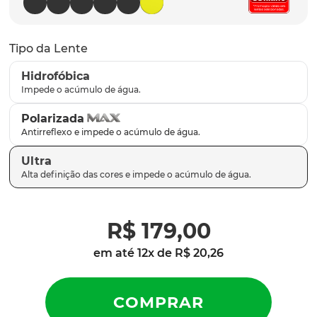
latch
9
º
sutro
10
º
Tipo da Lente
Hidrofóbica
Polarizada
Ultra
R$
179
,
00
em até
12
x de
R$
20
,
26