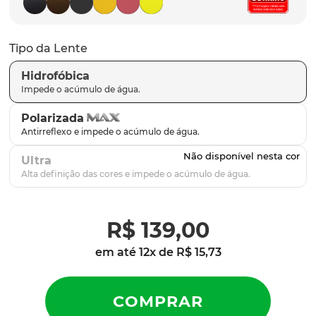
latch
9
º
sutro
10
º
Tipo da Lente
Hidrofóbica
Polarizada
Ultra
R$
139
,
00
em até
12
x de
R$
15
,
73