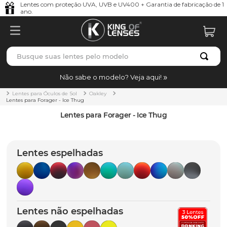
Lentes com proteção UVA, UVB e UV400 + Garantia de fabricação de 1
ano.
Busque suas lentes pelo modelo
TERMOS MAIS BUSCADOS
Não sabe o modelo? Veja aqui!
borrachas
1
º
Lentes para Óculos de Sol
Oakley
Lentes para Forager - Ice Thug
holbrook
2
º
Lentes para Forager - Ice Thug
juliet
3
º
bag
4
º
Lentes espelhadas
chaves
5
º
t-shock
6
º
gasket
7
º
Lentes não espelhadas
parafusos
8
º