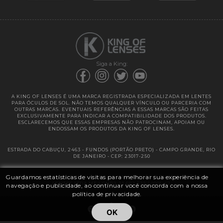
Garantias
Siga a King:
A KING OF LENSES É UMA MARCA REGISTRADA ESPECIALIZADA EM LENTES
PARA ÓCULOS DE SOL. NÃO TEMOS QUALQUER VÍNCULO OU PARCERIA COM
OUTRAS MARCAS. EVENTUAIS REFERÊNCIAS A ESSAS MARCAS SÃO FEITAS
EXCLUSIVAMENTE PARA INDICAR A COMPATIBILIDADE DOS PRODUTOS.
ESCLARECEMOS QUE ESSAS EMPRESAS NÃO PATROCINAM, APOIAM OU
ENDOSSAM OS PRODUTOS DA KING OF LENSES.
ESTRADA DO CABUÇU, 2463 - FUNDOS (PORTÃO PRETO) - CAMPO GRANDE, RIO
DE JANEIRO - CEP: 23017-250
Guardamos estatísticas de visitas para melhorar sua experiência de
@ 2025 | KING OF LENSES - KING OF IMPORTAÇÃO E DISTRIBUIÇÃO DE
LENTES LTDA ME | CNPJ: 13.682.533 / 0001-42
navegação e publicidade, ao continuar você concorda com a nossa
política de privacidade.
OK