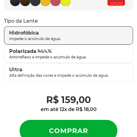
latch
9
º
sutro
10
º
Tipo da Lente
Hidrofóbica
Polarizada
Ultra
R$
159
,
00
em até
12
x de
R$
18
,
00