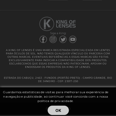
Garantias
Siga a King:
A KING OF LENSES É UMA MARCA REGISTRADA ESPECIALIZADA EM LENTES
PARA ÓCULOS DE SOL. NÃO TEMOS QUALQUER VÍNCULO OU PARCERIA COM
OUTRAS MARCAS. EVENTUAIS REFERÊNCIAS A ESSAS MARCAS SÃO FEITAS
EXCLUSIVAMENTE PARA INDICAR A COMPATIBILIDADE DOS PRODUTOS.
ESCLARECEMOS QUE ESSAS EMPRESAS NÃO PATROCINAM, APOIAM OU
ENDOSSAM OS PRODUTOS DA KING OF LENSES.
ESTRADA DO CABUÇU, 2463 - FUNDOS (PORTÃO PRETO) - CAMPO GRANDE, RIO
DE JANEIRO - CEP: 23017-250
Guardamos estatísticas de visitas para melhorar sua experiência de
@ 2025 | KING OF LENSES - KING OF IMPORTAÇÃO E DISTRIBUIÇÃO DE
LENTES LTDA ME | CNPJ: 13.682.533 / 0001-42
navegação e publicidade, ao continuar você concorda com a nossa
política de privacidade.
OK