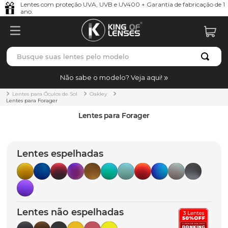
Lentes com proteção UVA, UVB e UV400 + Garantia de fabricação de 1
ano.
Busque suas lentes pelo modelo
TERMOS MAIS BUSCADOS
Não sabe o modelo? Veja aqui!
borrachas
1
º
Lentes para Óculos de Sol
Oakley
Lentes para Forager
holbrook
2
º
Lentes para Forager
juliet
3
º
bag
4
º
Lentes espelhadas
chaves
5
º
t-shock
6
º
gasket
7
º
Lentes não espelhadas
parafusos
8
º