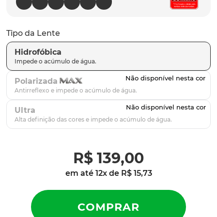
latch
9
º
sutro
10
º
Tipo da Lente
Hidrofóbica
Polarizada
Ultra
R$
139
,
00
em até
12
x de
R$
15
,
73