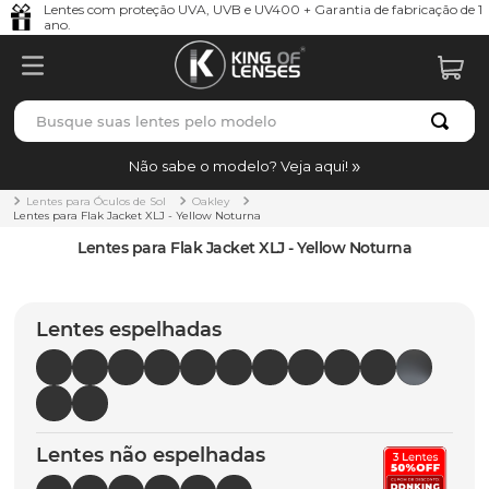
Lentes com proteção UVA, UVB e UV400 + Garantia de fabricação de 1
ano.
Busque suas lentes pelo modelo
TERMOS MAIS BUSCADOS
Não sabe o modelo? Veja aqui!
borrachas
1
º
Lentes para Óculos de Sol
Oakley
Lentes para Flak Jacket XLJ - Yellow Noturna
holbrook
2
º
Lentes para Flak Jacket XLJ - Yellow Noturna
juliet
3
º
bag
4
º
Lentes espelhadas
chaves
5
º
t-shock
6
º
gasket
7
º
Lentes não espelhadas
parafusos
8
º