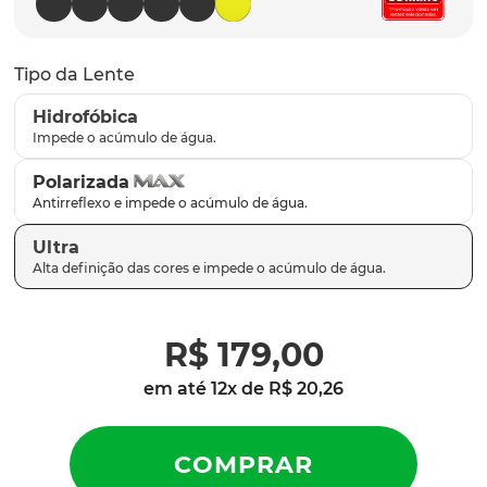
latch
9
º
sutro
10
º
Tipo da Lente
Hidrofóbica
Polarizada
Ultra
R$
179
,
00
em até
12
x de
R$
20
,
26