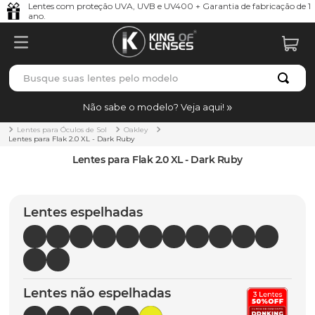
Lentes com proteção UVA, UVB e UV400 + Garantia de fabricação de 1
ano.
Busque suas lentes pelo modelo
TERMOS MAIS BUSCADOS
Não sabe o modelo? Veja aqui!
borrachas
1
º
Lentes para Óculos de Sol
Oakley
Lentes para Flak 2.0 XL - Dark Ruby
holbrook
2
º
Lentes para Flak 2.0 XL - Dark Ruby
juliet
3
º
bag
4
º
Lentes espelhadas
chaves
5
º
t-shock
6
º
gasket
7
º
Lentes não espelhadas
parafusos
8
º