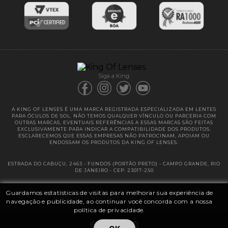
Entregas
Garantias
Siga a King:
A KING OF LENSES É UMA MARCA REGISTRADA ESPECIALIZADA EM LENTES
PARA ÓCULOS DE SOL. NÃO TEMOS QUALQUER VÍNCULO OU PARCERIA COM
OUTRAS MARCAS. EVENTUAIS REFERÊNCIAS A ESSAS MARCAS SÃO FEITAS
EXCLUSIVAMENTE PARA INDICAR A COMPATIBILIDADE DOS PRODUTOS.
ESCLARECEMOS QUE ESSAS EMPRESAS NÃO PATROCINAM, APOIAM OU
ENDOSSAM OS PRODUTOS DA KING OF LENSES.
ESTRADA DO CABUÇU, 2463 - FUNDOS (PORTÃO PRETO) - CAMPO GRANDE, RIO
DE JANEIRO - CEP: 23017-250
Guardamos estatísticas de visitas para melhorar sua experiência de
@ 2025 | KING OF LENSES - KING OF IMPORTAÇÃO E DISTRIBUIÇÃO DE
LENTES LTDA ME | CNPJ: 13.682.533 / 0001-42
navegação e publicidade, ao continuar você concorda com a nossa
política de privacidade.