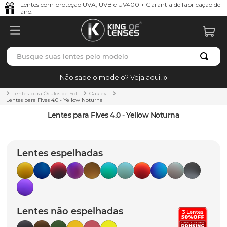
Lentes com proteção UVA, UVB e UV400 + Garantia de fabricação de 1
ano.
Busque suas lentes pelo modelo
TERMOS MAIS BUSCADOS
Não sabe o modelo? Veja aqui!
borrachas
1
º
Lentes para Óculos de Sol
Oakley
Lentes para Fives 4.0 - Yellow Noturna
holbrook
2
º
Lentes para Fives 4.0 - Yellow Noturna
juliet
3
º
bag
4
º
Lentes espelhadas
chaves
5
º
t-shock
6
º
gasket
7
º
Lentes não espelhadas
parafusos
8
º