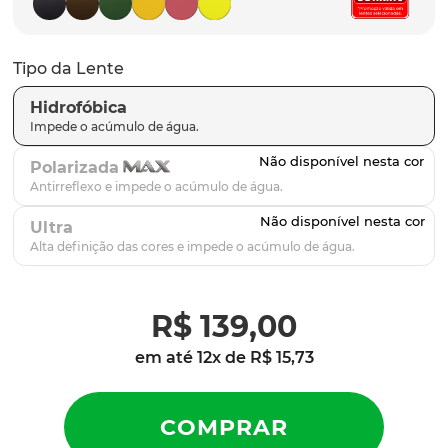
latch
9
º
sutro
10
º
Tipo da Lente
Hidrofóbica
Polarizada
Ultra
R$
139
,
00
em até
12
x de
R$
15
,
73