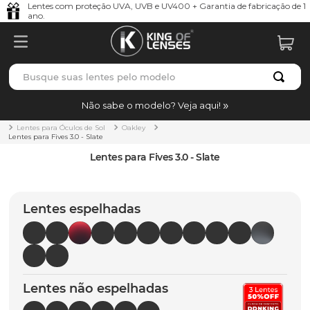
Lentes com proteção UVA, UVB e UV400 + Garantia de fabricação de 1
ano.
Busque suas lentes pelo modelo
TERMOS MAIS BUSCADOS
Não sabe o modelo? Veja aqui!
borrachas
1
º
Lentes para Óculos de Sol
Oakley
Lentes para Fives 3.0 - Slate
holbrook
2
º
Lentes para Fives 3.0 - Slate
juliet
3
º
bag
4
º
Lentes espelhadas
chaves
5
º
t-shock
6
º
gasket
7
º
Lentes não espelhadas
parafusos
8
º