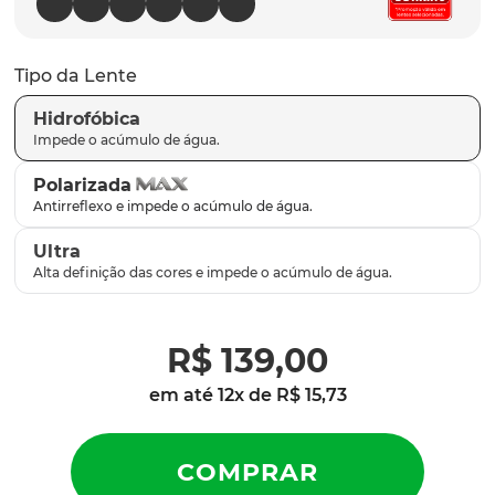
latch
9
º
sutro
10
º
Tipo da Lente
Hidrofóbica
Polarizada
Ultra
R$
139
,
00
em até
12
x de
R$
15
,
73