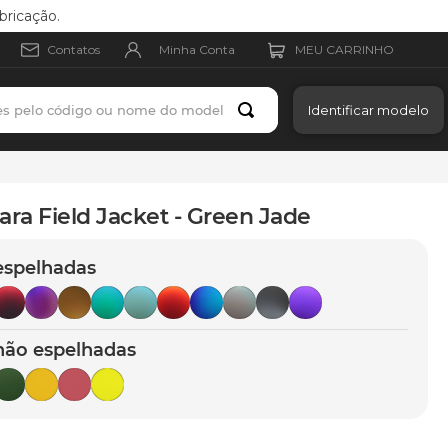
bricação.
Minha Conta
Contatos
es pelo código ou nome do modelo
Identificar modelo
ara Field Jacket - Green Jade
espelhadas
não espelhadas