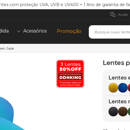
ntes com proteção UVA, UVB e UV400 + 1 Ano de garantia de fa
Ajuda
Busque suas lent
dida
Acessórios
Promoção
reen Jade
TERMOS MAIS BUSCADOS
borrachas
1
º
Lentes p
holbrook
2
º
Lentes 
juliet
3
º
bag
4
º
chaves
5
º
Lentes 
t-shock
6
º
latch
7
º
gasket
8
º