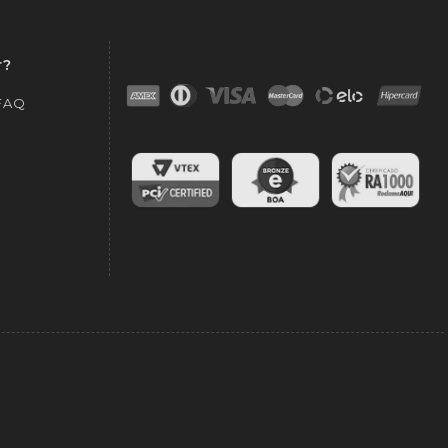
r?
 FAQ