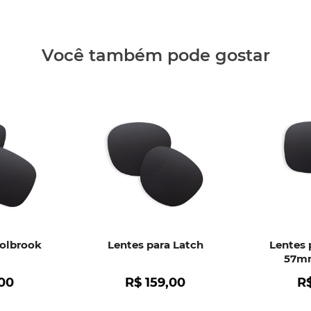
Clique aq
Você também pode gostar
Holbrook
Lentes para Latch
Lentes 
57mm
00
R$
159
,
00
R