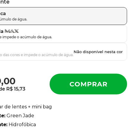
ente
ica
da
9
,
00
 de
R$
15
,
73
ar de lentes + mini bag
te
:
Green Jade
nte
:
Hidrofóbica