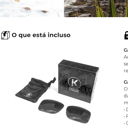
G
A
s
r
G
O
d
ma
•
•
•