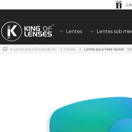
Le
Lentes
Lentes sob me
Lentes para Óculos de Sol
Oakley
Lentes para Field Jacket - G