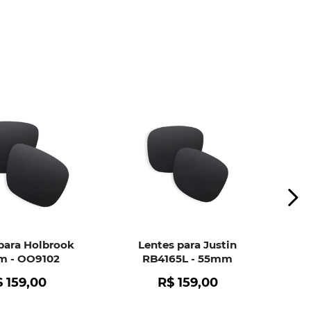
ui
e peça ajuda dos nossos especialistas.
para Holbrook
Lentes para Justin
 - OO9102
RB4165L - 55mm
$
159
,
00
R$
159
,
00