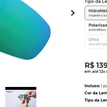
Tipo da L
parafusos
9
º
Hidrofób
gascan
10
º
Polariza
Ultra
R$
13
em até
12
x
Incluso
:
1 p
Cor da Len
Tipo da Le