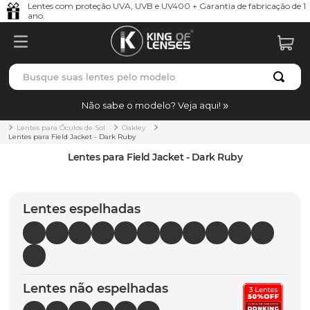
Lentes com proteção UVA, UVB e UV400 + Garantia de fabricação de 1
ano.
Busque suas lentes pelo modelo
TERMOS MAIS BUSCADOS
Não sabe o modelo? Veja aqui!
borrachas
1
º
Lentes para Óculos de Sol
Oakley
Lentes para Field Jacket - Dark Ruby
holbrook
2
º
Lentes para Field Jacket - Dark Ruby
juliet
3
º
bag
4
º
Lentes espelhadas
chaves
5
º
t-shock
6
º
gasket
7
º
Lentes não espelhadas
parafusos
8
º