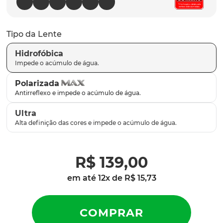
latch
9
º
sutro
10
º
Tipo da Lente
Hidrofóbica
Polarizada
Ultra
R$
139
,
00
em até
12
x de
R$
15
,
73