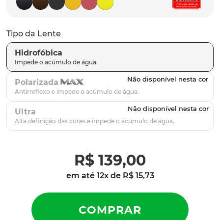
parafusos
9
º
gascan
10
º
Tipo da Lente
Hidrofóbica
Polarizada
Ultra
R$
139
,
00
em até
12
x de
R$
15
,
73