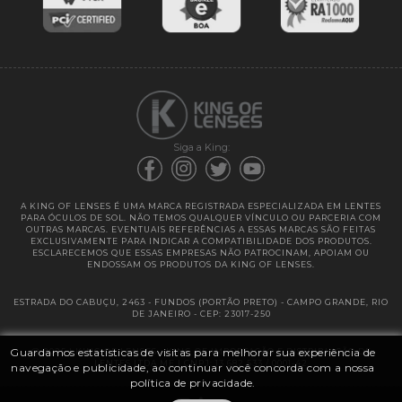
Entregas
Garantias
Siga a King:
A KING OF LENSES É UMA MARCA REGISTRADA ESPECIALIZADA EM LENTES
PARA ÓCULOS DE SOL. NÃO TEMOS QUALQUER VÍNCULO OU PARCERIA COM
OUTRAS MARCAS. EVENTUAIS REFERÊNCIAS A ESSAS MARCAS SÃO FEITAS
EXCLUSIVAMENTE PARA INDICAR A COMPATIBILIDADE DOS PRODUTOS.
ESCLARECEMOS QUE ESSAS EMPRESAS NÃO PATROCINAM, APOIAM OU
ENDOSSAM OS PRODUTOS DA KING OF LENSES.
ESTRADA DO CABUÇU, 2463 - FUNDOS (PORTÃO PRETO) - CAMPO GRANDE, RIO
DE JANEIRO - CEP: 23017-250
Guardamos estatísticas de visitas para melhorar sua experiência de
@ 2025 | KING OF LENSES - KING OF IMPORTAÇÃO E DISTRIBUIÇÃO DE
LENTES LTDA ME | CNPJ: 13.682.533 / 0001-42
navegação e publicidade, ao continuar você concorda com a nossa
política de privacidade.