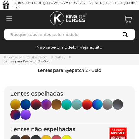
Lentes com proteção UVA, UVB e UV400 + Garantia de fabricação de 1
ano.
Busque suas lentes pelo modelo
TERMOS MAIS BUSCADOS
Não sabe o modelo? Veja aqui!
borrachas
1
º
Lentes para Óculos de Sol
Oakley
Lentes para Eyepatch 2 - Gold
holbrook
2
º
Lentes para Eyepatch 2 - Gold
juliet
3
º
bag
4
º
Lentes espelhadas
chaves
5
º
t-shock
6
º
latch
7
º
Lentes não espelhadas
gasket
8
º