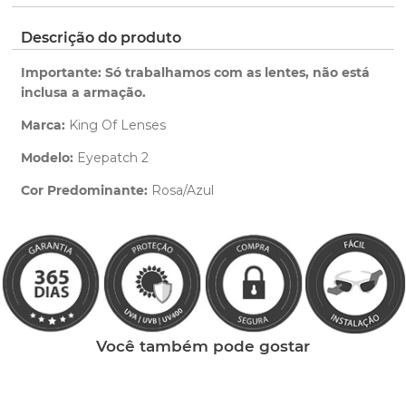
pedido.
ano de garantia para qualquer defeito de
fabricação.
Clique aqui
para ver as cores reais. Você será
Descrição do produto
Saiba mais
redirecionado para nossa Central de Ajuda.
sobre nossa garantia completa.
Importante: Só trabalhamos com as lentes, não está
inclusa a armação.
Marca:
King Of Lenses
Modelo:
Eyepatch 2
Cor Predominante:
Rosa/Azul
Clique aqui
e peça ajuda dos nossos especialistas.
Você também pode gostar