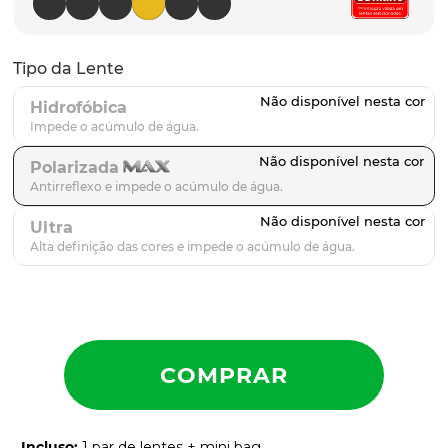
latch
9
º
sutro
10
º
Tipo da Lente
Hidrofóbica
Polarizada
Ultra
Incluso
:
1 par de lentes + mini bag