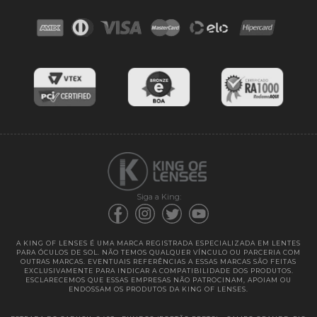
Contato
Troca e devoluções
Blog
Cores das lentes
Lentes de Reposição
Entregas
Garantias
Siga a King:
A KING OF LENSES É UMA MARCA REGISTRADA ESPECIALIZADA EM LENTES
PARA ÓCULOS DE SOL. NÃO TEMOS QUALQUER VÍNCULO OU PARCERIA COM
OUTRAS MARCAS. EVENTUAIS REFERÊNCIAS A ESSAS MARCAS SÃO FEITAS
EXCLUSIVAMENTE PARA INDICAR A COMPATIBILIDADE DOS PRODUTOS.
ESCLARECEMOS QUE ESSAS EMPRESAS NÃO PATROCINAM, APOIAM OU
ENDOSSAM OS PRODUTOS DA KING OF LENSES.