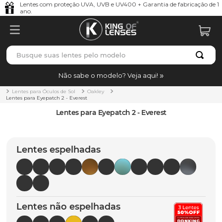
Lentes com proteção UVA, UVB e UV400 + Garantia de fabricação de 1
ano.
Busque suas lentes pelo modelo
TERMOS MAIS BUSCADOS
Não sabe o modelo? Veja aqui!
borrachas
1
º
Lentes para Óculos de Sol
Oakley
Lentes para Eyepatch 2 - Everest
holbrook
2
º
Lentes para Eyepatch 2 - Everest
juliet
3
º
bag
4
º
Lentes espelhadas
chaves
5
º
t-shock
6
º
gasket
7
º
Lentes não espelhadas
parafusos
8
º