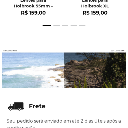
Lentes para
Lentes para
Holbrook 55mm -
Holbrook XL
OO9102
R$
159
,
00
R$
159
,
00
Seu pedido será enviado em até 2 dias úteis após a
confirmação.