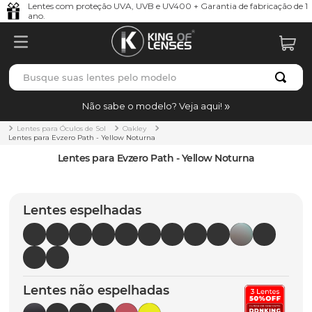
Lentes com proteção UVA, UVB e UV400 + Garantia de fabricação de 1
ano.
Busque suas lentes pelo modelo
TERMOS MAIS BUSCADOS
Não sabe o modelo? Veja aqui!
borrachas
1
º
Lentes para Óculos de Sol
Oakley
Lentes para Evzero Path - Yellow Noturna
holbrook
2
º
Lentes para Evzero Path - Yellow Noturna
juliet
3
º
bag
4
º
Lentes espelhadas
chaves
5
º
t-shock
6
º
latch
7
º
Lentes não espelhadas
gasket
8
º