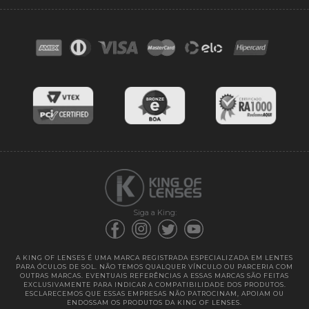
FAQ
Contato
Troca e devoluções
Blog
Cores das lentes
Lentes de Reposição
Entregas
Garantias
Siga a King:
A KING OF LENSES É UMA MARCA REGISTRADA ESPECIALIZADA EM LENTES
PARA ÓCULOS DE SOL. NÃO TEMOS QUALQUER VÍNCULO OU PARCERIA COM
OUTRAS MARCAS. EVENTUAIS REFERÊNCIAS A ESSAS MARCAS SÃO FEITAS
EXCLUSIVAMENTE PARA INDICAR A COMPATIBILIDADE DOS PRODUTOS.
ESCLARECEMOS QUE ESSAS EMPRESAS NÃO PATROCINAM, APOIAM OU
ENDOSSAM OS PRODUTOS DA KING OF LENSES.