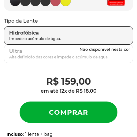
parafusos
9
º
gascan
10
º
Tipo da Lente
Hidrofóbica
Ultra
R$
159
,
00
em até
12
x de
R$
18
,
00
Incluso
:
1 lente + bag